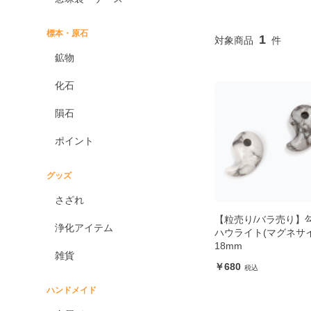
標本・原石
1
鉱物
化石
隕石
ポイント
グッズ
さざれ
【粒売り/バラ売り】
浄化アイテム
ハウライト(マグネサイ
18mm
雑貨
680
ハンドメイド