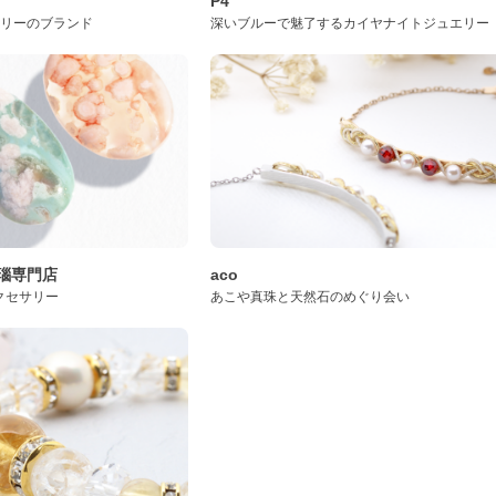
P4
サリーのブランド
深いブルーで魅了するカイヤナイトジュエリー
桜瑪瑙専門店
aco
クセサリー
あこや真珠と天然石のめぐり会い