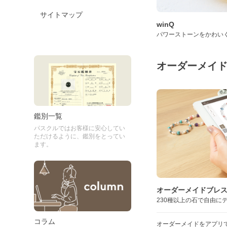
サイトマップ
winQ
パワーストーンをかわい
オーダーメイ
鑑別一覧
パスクルではお客様に安心してい
ただけるように、鑑別をとってい
ます。
オーダーメイドブレ
230種以上の石で自由に
コラム
オーダーメイドをアプリ