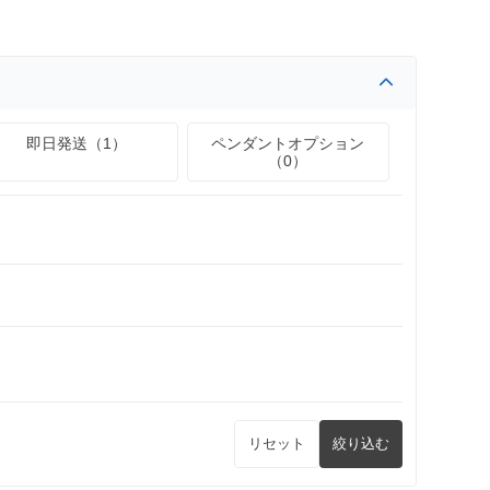
即日発送（1）
ペンダントオプション
（0）
リセット
絞り込む