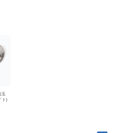
勾玉
ト)