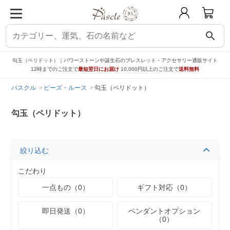
search
勾玉（ペリドット）｜パワーストーンや誕生石のブレスレット・アクセサリー通販サイト
12時までのご注文で
最短翌日にお届け
10,000円以上のご注文で
送料無料
パスクル
ビーズ・ルース
勾玉（ペリドット）
勾玉（ペリドット）
絞り込む
こだわり
一点もの（0）
ギフト対応（0）
即日発送（0）
ペンダントオプション
（0）