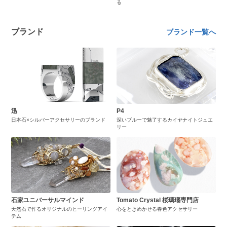
る
ブランド
ブランド一覧へ
迅
P4
日本石×シルバーアクセサリーのブランド
深いブルーで魅了するカイヤナイトジュエ
リー
石家ユニバーサルマインド
Tomato Crystal 桜瑪瑙専門店
天然石で作るオリジナルのヒーリングアイ
心をときめかせる春色アクセサリー
テム