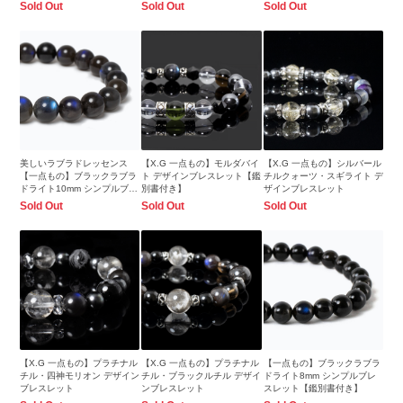
レット
スレット
Sold Out
Sold Out
Sold Out
美しいラブラドレッセンス
【X.G 一点もの】モルダバイ
【X.G 一点もの】シルバール
【一点もの】ブラックラブラ
ト デザインブレスレット【鑑
チルクォーツ・スギライト デ
ドライト10mm シンプルブレ
別書付き】
ザインブレスレット
スレット
Sold Out
Sold Out
Sold Out
【X.G 一点もの】プラチナル
【X.G 一点もの】プラチナル
【一点もの】ブラックラブラ
チル・四神モリオン デザイン
チル・ブラックルチル デザイ
ドライト8mm シンプルブレ
ブレスレット
ンブレスレット
スレット【鑑別書付き】