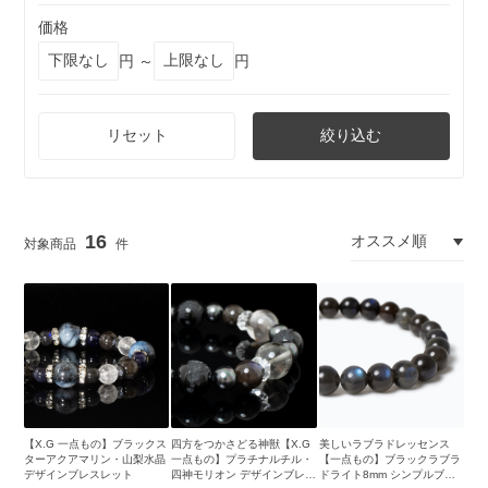
価格
円 ～
円
リセット
絞り込む
16
【X.G 一点もの】ブラックス
四方をつかさどる神獣【X.G
美しいラブラドレッセンス
ターアクアマリン・山梨水晶
一点もの】プラチナルチル・
【一点もの】ブラックラブラ
デザインブレスレット
四神モリオン デザインブレス
ドライト8mm シンプルブレ