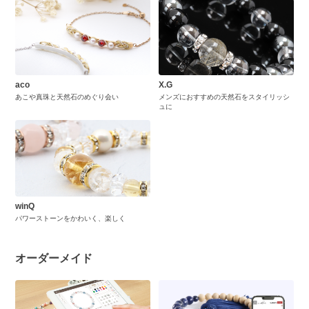
aco
X.G
あこや真珠と天然石のめぐり会い
メンズにおすすめの天然石をスタイリッシ
ュに
winQ
パワーストーンをかわいく、楽しく
オーダーメイド