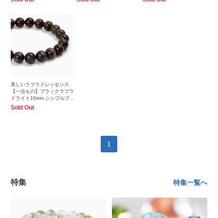
美しいラブラドレッセンス
【一点もの】ブラックラブラ
ドライト10mm シンプルブレ
スレット
Sold Out
1
特集
特集一覧へ