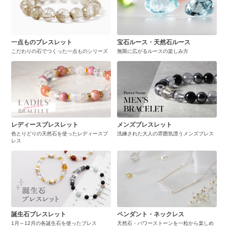
一点ものブレスレット
宝石ルース・天然石ルース
こだわりの石でつくった一点ものシリーズ
無限に広がるルースの楽しみ方
レディースブレスレット
メンズブレスレット
色とりどりの天然石を使ったレディースブ
洗練された大人の雰囲気漂うメンズブレス
レス
誕生石ブレスレット
ペンダント・ネックレス
1月～12月の各誕生石を使ったブレス
天然石・パワーストーンを一粒から楽しめ