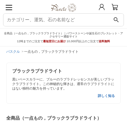
search
全商品（一点もの，ブラックラブラドライト）｜パワーストーンや誕生石のブレスレット・ア
クセサリー通販サイト
12時までのご注文で
最短翌日にお届け
10,000円以上のご注文で
送料無料
パスクル
一点もの，ブラックラブラドライト
ブラックラブラドライト
黒いベースカラーに、ブルーのラブラドレッセンスが美しいブラッ
クラブラドライト。この神秘的な輝きは、通常のラブラドライトに
はない独特の魅力を持っています。
詳しく知る
全商品（一点もの，ブラックラブラドライト）