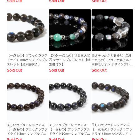
Sold Out
Sold Out
Sold Out
【一点もの】ブラックラブラ
【X.G 一点もの】世界三大宝
四方をつかさどる神獣【X.G
ドライト10mm シンプルブレ
石 デザインブレスレット【鑑
一点もの】プラチナルチル・
スレット【鑑別書付き】
別書付き】
四神モリオン デザインブレス
レット
Sold Out
Sold Out
Sold Out
美しいラブラドレッセンス
美しいラブラドレッセンス
美しいラブラドレッセンス
【一点もの】ブラックラブラ
【一点もの】ブラックラブラ
【一点もの】ブラックラブラ
ドライト8mm シンプルブレ
ドライト10mm シンプルブレ
ドライト8mm シンプルブレ
スレット
スレット
スレット
Sold Out
Sold Out
Sold Out