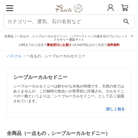
search
全商品（一点もの，シーブルーカルセドニー）｜パワーストーンや誕生石のブレスレット・ア
クセサリー通販サイト
12時までのご注文で
最短翌日にお届け
10,000円以上のご注文で
送料無料
パスクル
一点もの，シーブルーカルセドニー
シーブルーカルセドニー
シーブルーカルセドニーは鮮やかな水色が特徴です。天然の色では
ありませんが、この独特の色合いが世界的に評価され、カルセドニ
ーの一種というよりは「シーブルーカルセドニー」として広く認識
されています。
詳しく知る
全商品（一点もの，シーブルーカルセドニー）