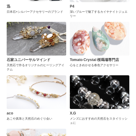
迅
P4
日本石×シルバーアクセサリーのブランド
深いブルーで魅了するカイヤナイトジュエ
リー
石家ユニバーサルマインド
Tomato Crystal 桜瑪瑙専門店
天然石で作るオリジナルのヒーリングアイ
心をときめかせる春色アクセサリー
テム
aco
X.G
あこや真珠と天然石のめぐり会い
メンズにおすすめの天然石をスタイリッシ
ュに