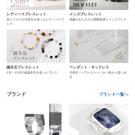
レディースブレスレット
メンズブレスレット
色とりどりの天然石を使ったレディースブ
洗練された大人の雰囲気漂うメンズブレス
レス
誕生石ブレスレット
ペンダント・ネックレス
1月～12月の各誕生石を使ったブレス
天然石・パワーストーンを一粒から楽しめ
る
ブランド
ブランド一覧へ