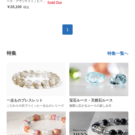
ーズ・アマゾナイト｜ヒーリ
Sold Out
ングストーン オールインワン
20,100
1
特集
特集一覧へ
一点ものブレスレット
宝石ルース・天然石ルース
こだわりの石でつくった一点ものシリーズ
無限に広がるルースの楽しみ方