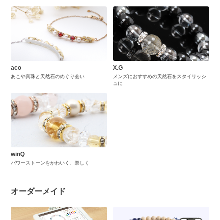
aco
X.G
あこや真珠と天然石のめぐり会い
メンズにおすすめの天然石をスタイリッシ
ュに
winQ
パワーストーンをかわいく、楽しく
オーダーメイド