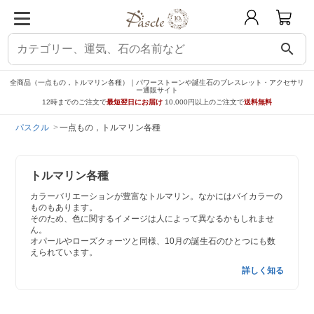
search
全商品（一点もの，トルマリン各種）｜パワーストーンや誕生石のブレスレット・アクセサリ
ー通販サイト
12時までのご注文で
最短翌日にお届け
10,000円以上のご注文で
送料無料
パスクル
一点もの，トルマリン各種
トルマリン各種
カラーバリエーションが豊富なトルマリン。なかにはバイカラーの
ものもあります。
そのため、色に関するイメージは人によって異なるかもしれませ
ん。
オパールやローズクォーツと同様、10月の誕生石のひとつにも数
えられています。
詳しく知る