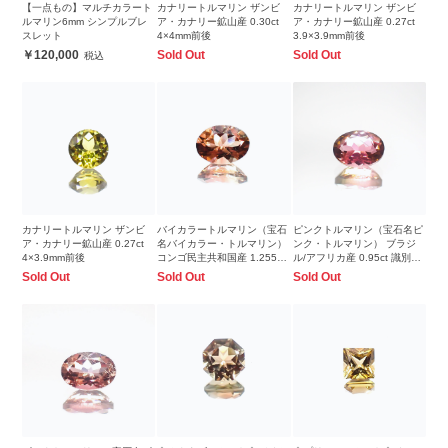
【一点もの】マルチカラート
カナリートルマリン ザンビ
カナリートルマリン ザンビ
ルマリン6mm シンプルブレ
ア・カナリー鉱山産 0.30ct
ア・カナリー鉱山産 0.27ct
スレット
4×4mm前後
3.9×3.9mm前後
120,000
Sold Out
Sold Out
カナリートルマリン ザンビ
バイカラートルマリン（宝石
ピンクトルマリン（宝石名ピ
ア・カナリー鉱山産 0.27ct
名バイカラー・トルマリン）
ンク・トルマリン） ブラジ
4×3.9mm前後
コンゴ民主共和国産 1.255ct
ル/アフリカ産 0.95ct 識別済
ソ付 8×6mm前後
7×5.1mm前後
Sold Out
Sold Out
Sold Out