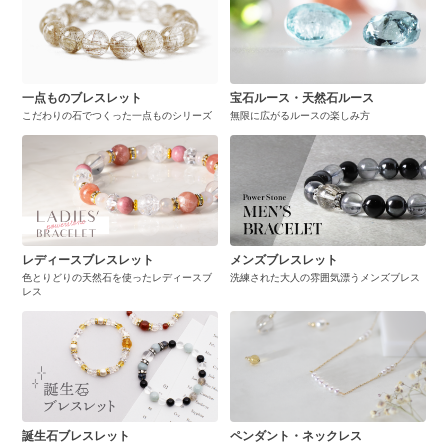
一点ものブレスレット
宝石ルース・天然石ルース
こだわりの石でつくった一点ものシリーズ
無限に広がるルースの楽しみ方
レディースブレスレット
メンズブレスレット
色とりどりの天然石を使ったレディースブ
洗練された大人の雰囲気漂うメンズブレス
レス
誕生石ブレスレット
ペンダント・ネックレス