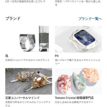
1月～12月の各誕生石を使ったブレス
天然石・パワーストーンを一粒から楽しめ
る
ブランド
ブランド一覧へ
迅
P4
日本石×シルバーアクセサリーのブランド
深いブルーで魅了するカイヤナイトジュエ
リー
石家ユニバーサルマインド
Tomato Crystal 桜瑪瑙専門店
天然石で作るオリジナルのヒーリングアイ
心をときめかせる春色アクセサリー
テム