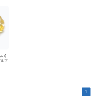
もの】
プルブ
1