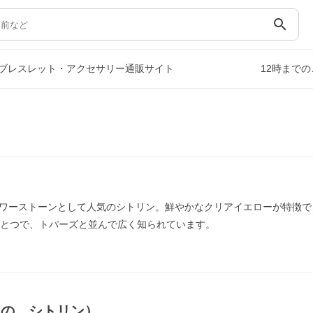
search
ブレスレット・アクセサリー通販サイト
12時まで
ワーストーンとして人気のシトリン。鮮やかなクリアイエローが特徴で
ひとつで、トパーズと並んで広く知られています。
もの，シトリン）