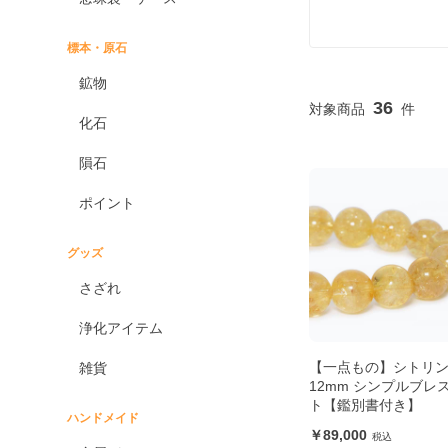
標本・原石
鉱物
36
化石
隕石
ポイント
グッズ
さざれ
浄化アイテム
【一点もの】シトリ
雑貨
12mm シンプルブレ
ト【鑑別書付き】
ハンドメイド
89,000