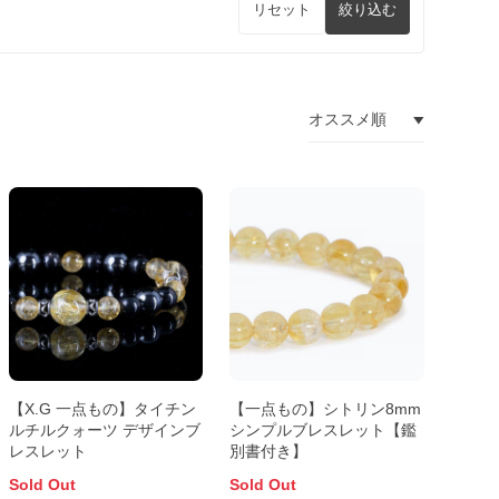
リセット
絞り込む
【X.G 一点もの】タイチン
【一点もの】シトリン8mm
ルチルクォーツ デザインブ
シンプルブレスレット【鑑
レスレット
別書付き】
Sold Out
Sold Out