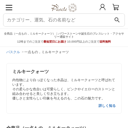
search
全商品（一点もの，ミルキークォーツ）｜パワーストーンや誕生石のブレスレット・アクセサ
リー通販サイト
12時までのご注文で
最短翌日にお届け
10,000円以上のご注文で
送料無料
パスクル
一点もの，ミルキークォーツ
ミルキークォーツ
内包物により白っぽくなった水晶は、ミルキークォーツと呼ばれて
います。
その柔らかな色合いは可愛らしく、ピンクやイエローのストーンと
組み合わせると美しく引き立ちます。
優しさと女性らしい印象を与えるのも、この石の魅力です。
詳しく知る