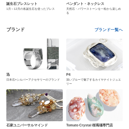
誕生石ブレスレット
ペンダント・ネックレス
1月～12月の各誕生石を使ったブレス
天然石・パワーストーンを一粒から楽しめ
る
ブランド
ブランド一覧へ
迅
P4
日本石×シルバーアクセサリーのブランド
深いブルーで魅了するカイヤナイトジュエ
リー
石家ユニバーサルマインド
Tomato Crystal 桜瑪瑙専門店