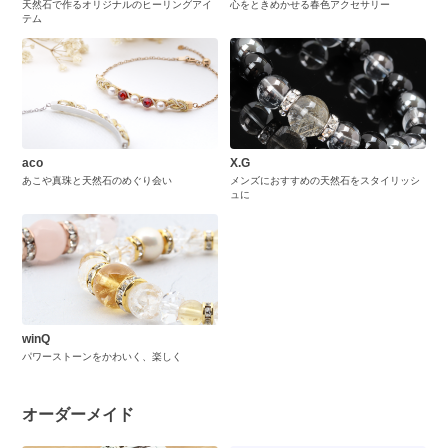
天然石で作るオリジナルのヒーリングアイ
心をときめかせる春色アクセサリー
テム
aco
X.G
あこや真珠と天然石のめぐり会い
メンズにおすすめの天然石をスタイリッシ
ュに
winQ
パワーストーンをかわいく、楽しく
オーダーメイド