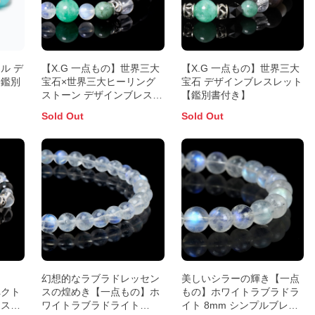
ル デ
【X.G 一点もの】世界三大
【X.G 一点もの】世界三大
【鑑別
宝石×世界三大ヒーリング
宝石 デザインブレスレット
ストーン デザインブレスレ
【鑑別書付き】
ット【鑑別書付き】
Sold Out
Sold Out
ラ
幻想的なラブラドレッセン
美しいシラーの輝き【一点
ペクト
スの煌めき【一点もの】ホ
もの】ホワイトラブラドラ
レスレ
ワイトラブラドライト
イト 8mm シンプルブレス