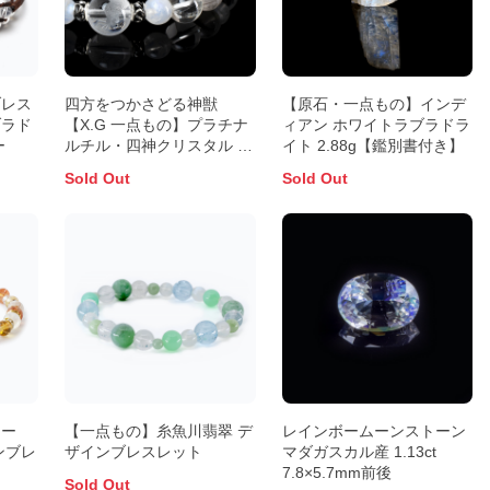
ブレス
四方をつかさどる神獣
【原石・一点もの】インデ
ブラド
【X.G 一点もの】プラチナ
ィアン ホワイトラブラドラ
ー
ルチル・四神クリスタル デ
イト 2.88g【鑑別書付き】
ザインブレスレット
Sold Out
Sold Out
トー
【一点もの】糸魚川翡翠 デ
レインボームーンストーン
ンブレ
ザインブレスレット
マダガスカル産 1.13ct
7.8×5.7mm前後
Sold Out