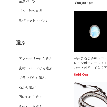
金属パーツ
98,000
ゴム・制作道具
制作キット・パック
選ぶ
甲州貴石切子Plus Th
アクセサリーから選ぶ
レインボームーンス
カード付き（宝石名
素材・パーツから選ぶ
シン・ラブラドライ
Sold Out
ンド・ビハール産 1.82
ブランドから選ぶ
別済9.1x7.0mm前後
石から選ぶ
石の色から選ぶ
誕生石から選ぶ