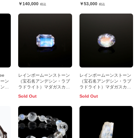
ット
140,000
53,000
ree
レインボームーンストーン
レインボームーンストーン
トーン
（宝石名アンデシン・ラブ
（宝石名アンデシン・ラブ
アンデ
ラドライト）マダガスカル
ラドライト）マダガスカル
ト）イ
産 0.47ct 識別済6.0x4.2mm
産 0.51ct 識別済6.0x4.7mm
Sold Out
Sold Out
ct 識
前後
前後