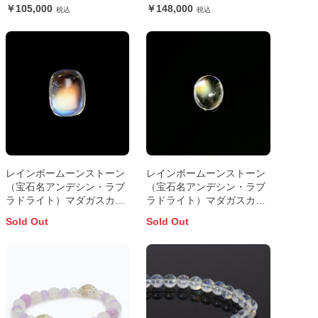
き】
105,000
148,000
レインボームーンストーン
レインボームーンストーン
（宝石名アンデシン・ラブ
（宝石名アンデシン・ラブ
ラドライト）マダガスカル
ラドライト）マダガスカル
産 0.97ct 識別済7.0x5.4mm
産 0.94ct 識別済6.7x5.6mm
Sold Out
Sold Out
前後
前後