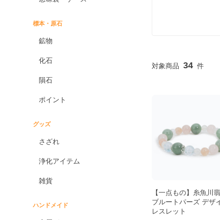
標本・原石
鉱物
化石
34
隕石
ポイント
グッズ
さざれ
浄化アイテム
雑貨
【一点もの】糸魚川
ブルートパーズ デザ
ハンドメイド
レスレット