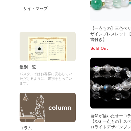
サイトマップ
【一点もの】三色ベリ
ザインブレスレット
書付き】
Sold Out
鑑別一覧
パスクルではお客様に安心してい
ただけるように、鑑別をとってい
ます。
自然が描いたオーロ
【X.G 一点もの】ス
ロライトデザインブ
コラム