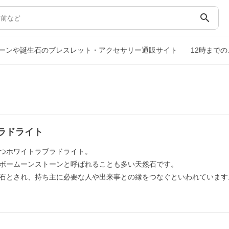
search
ーンや誕生石のブレスレット・アクセサリー通販サイト
12時まで
ラドライト
つホワイトラブラドライト。
ボームーンストーンと呼ばれることも多い天然石です。
石とされ、持ち主に必要な人や出来事との縁をつなぐといわれています