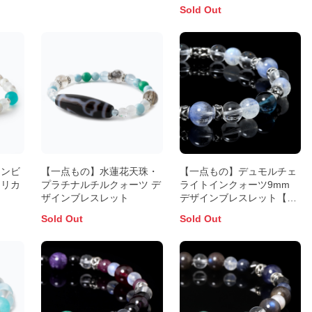
Sold Out
アンビ
【一点もの】水蓮花天珠・
【一点もの】デュモルチェ
シリカ
プラチナルチルクォーツ デ
ライトインクォーツ9mm
ト
ザインブレスレット
デザインブレスレット【鑑
別書付き】
Sold Out
Sold Out