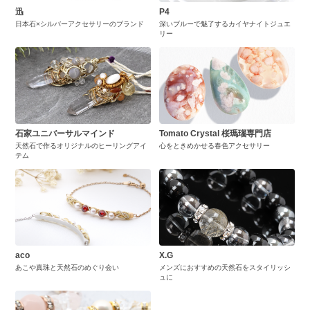
迅
P4
日本石×シルバーアクセサリーのブランド
深いブルーで魅了するカイヤナイトジュエ
リー
石家ユニバーサルマインド
Tomato Crystal 桜瑪瑙専門店
天然石で作るオリジナルのヒーリングアイ
心をときめかせる春色アクセサリー
テム
aco
X.G
あこや真珠と天然石のめぐり会い
メンズにおすすめの天然石をスタイリッシ
ュに