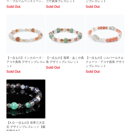
ー・ブルームーンストーンブ
コヤ真珠ブレスレット
ンブレスレット
レスレット
Sold Out
Sold Out
Sold Out
【一点もの】インカローズ・
【一点もの】翡翠・あこや真
【一点もの】シルバールチル
アコヤ真珠 デザインブレスレ
珠 デザインブレスレット
クォーツ・アコヤ真珠 デザイ
ット
ンブレスレット
Sold Out
Sold Out
Sold Out
【X.G 一点もの】世界三大宝
石 デザインブレスレット【鑑
別書付き】