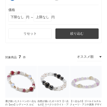
価格
円 ～
円
リセット
絞り込む
7
選び抜いたストーンの一点も
自然が描いたオーロラ【一点
【一点もの】ゴールドルチル
の【aco】レディース ルビ
もの】スペクトロライト・ア
クォーツ・アコヤ真珠 デザイ