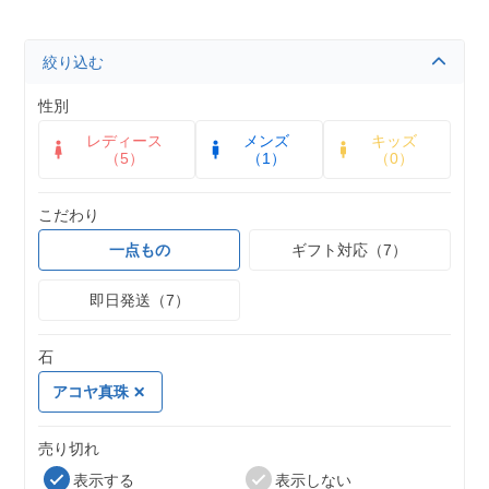
絞り込む
性別
レディース
メンズ
キッズ
（5）
（1）
（0）
こだわり
一点もの
ギフト対応（7）
即日発送（7）
石
アコヤ真珠
売り切れ
表示する
表示しない