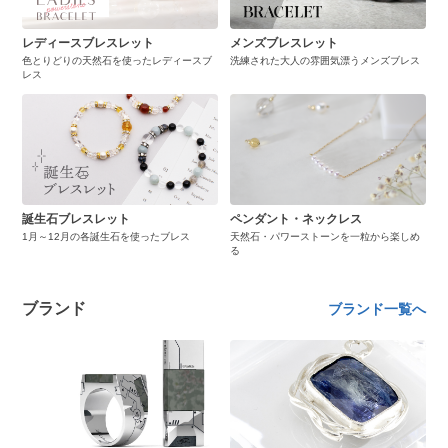
レディースブレスレット
メンズブレスレット
色とりどりの天然石を使ったレディースブ
洗練された大人の雰囲気漂うメンズブレス
レス
誕生石ブレスレット
ペンダント・ネックレス
1月～12月の各誕生石を使ったブレス
天然石・パワーストーンを一粒から楽しめ
る
ブランド
ブランド一覧へ