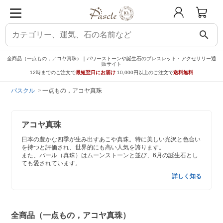
search
全商品（一点もの，アコヤ真珠）｜パワーストーンや誕生石のブレスレット・アクセサリー通
販サイト
12時までのご注文で
最短翌日にお届け
10,000円以上のご注文で
送料無料
パスクル
一点もの，アコヤ真珠
アコヤ真珠
日本の豊かな四季が生み出すあこや真珠。特に美しい光沢と色合い
を持つと評価され、世界的にも高い人気を誇ります。
また、パール（真珠）はムーンストーンと並び、6月の誕生石とし
ても愛されています。
詳しく知る
全商品（一点もの，アコヤ真珠）