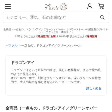
search
全商品（一点もの，ドラゴンアイ／グリーンオパール）｜パワーストーンや誕生石のブレスレ
ット・アクセサリー通販サイト
12時までのご注文で
最短翌日にお届け
10,000円以上のご注文で
送料無料
パスクル
一点もの，ドラゴンアイ／グリーンオパール
ドラゴンアイ
ドラゴンアイという名前の由来は、美しい色模様が、まるで龍の眼
のように見えるから。
オパールの一種で、別名はグリーンオパール。深いグリーンが特徴
的で、大人の魅力を感じさせるパワーストーンです。
詳しく知る
全商品（一点もの，ドラゴンアイ／グリーンオパー