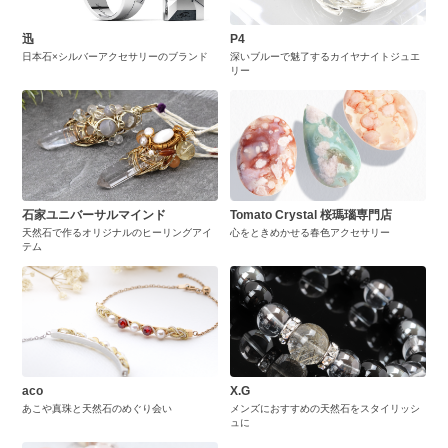
迅
P4
日本石×シルバーアクセサリーのブランド
深いブルーで魅了するカイヤナイトジュエ
リー
石家ユニバーサルマインド
Tomato Crystal 桜瑪瑙専門店
天然石で作るオリジナルのヒーリングアイ
心をときめかせる春色アクセサリー
テム
aco
X.G
あこや真珠と天然石のめぐり会い
メンズにおすすめの天然石をスタイリッシ
ュに