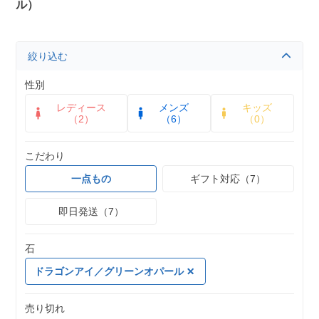
ル）
絞り込む
性別
レディース
メンズ
キッズ
（2）
（6）
（0）
こだわり
一点もの
ギフト対応（7）
即日発送（7）
石
ドラゴンアイ／グリーンオパール
売り切れ