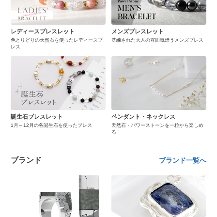
レディースブレスレット
メンズブレスレット
色とりどりの天然石を使ったレディースブ
洗練された大人の雰囲気漂うメンズブレス
レス
誕生石ブレスレット
ペンダント・ネックレス
1月～12月の各誕生石を使ったブレス
天然石・パワーストーンを一粒から楽しめ
る
ブランド
ブランド一覧へ