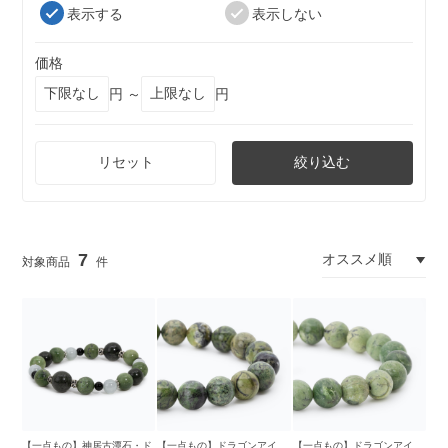
表示する
表示しない
価格
円 ～
円
リセット
絞り込む
7
【一点もの】神居古潭石・ド
【一点もの】ドラゴンアイ
【一点もの】ドラゴンアイ