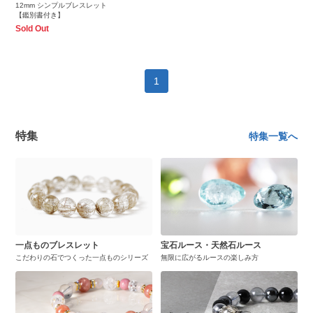
12mm シンプルブレスレット
【鑑別書付き】
Sold Out
1
特集
特集一覧へ
一点ものブレスレット
宝石ルース・天然石ルース
こだわりの石でつくった一点ものシリーズ
無限に広がるルースの楽しみ方