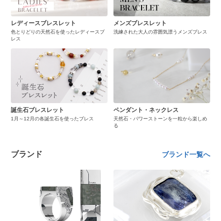
レディースブレスレット
メンズブレスレット
色とりどりの天然石を使ったレディースブ
洗練された大人の雰囲気漂うメンズブレス
レス
誕生石ブレスレット
ペンダント・ネックレス
1月～12月の各誕生石を使ったブレス
天然石・パワーストーンを一粒から楽しめ
る
ブランド
ブランド一覧へ