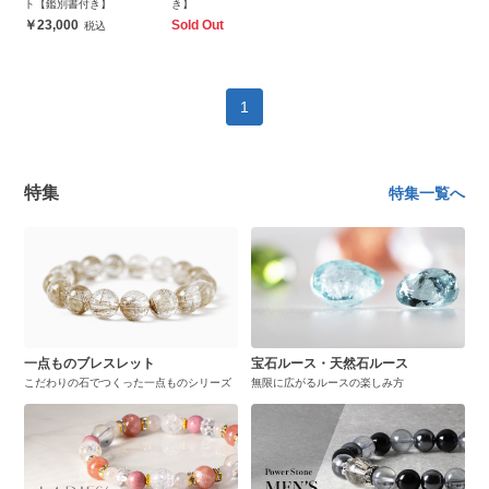
ト【鑑別書付き】
き】
23,000
Sold Out
1
特集
特集一覧へ
一点ものブレスレット
宝石ルース・天然石ルース
こだわりの石でつくった一点ものシリーズ
無限に広がるルースの楽しみ方