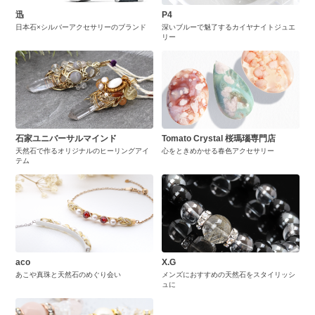
迅
P4
日本石×シルバーアクセサリーのブランド
深いブルーで魅了するカイヤナイトジュエ
リー
石家ユニバーサルマインド
Tomato Crystal 桜瑪瑙専門店
天然石で作るオリジナルのヒーリングアイ
心をときめかせる春色アクセサリー
テム
aco
X.G
あこや真珠と天然石のめぐり会い
メンズにおすすめの天然石をスタイリッシ
ュに