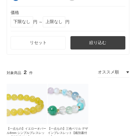
価格
円 ～
円
リセット
絞り込む
2
【一点もの】イエローオパー
【一点もの】三色ベリル デザ
ル8mm シンプルブレスレッ
インブレスレット【鑑別書付