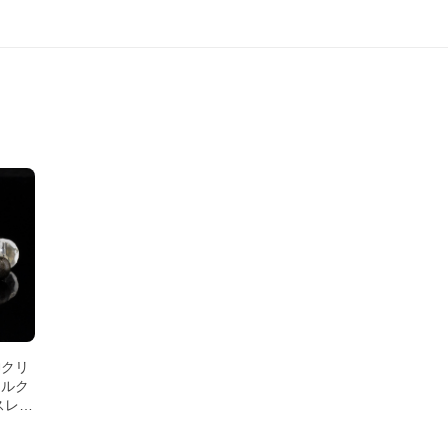
神クリ
チルク
スレッ