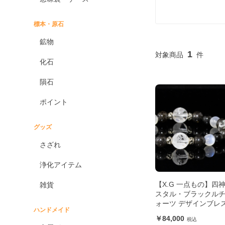
標本・原石
鉱物
1
化石
隕石
ポイント
グッズ
さざれ
浄化アイテム
【X.G 一点もの】四
雑貨
スタル・ブラックル
ォーツ デザインブレ
ハンドメイド
ト
84,000