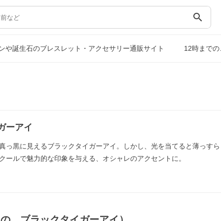
search
ンや誕生石のブレスレット・アクセサリー通販サイト
12時まで
ガーアイ
真っ黒に見えるブラックタイガーアイ。しかし、光を当てると薄っすら
クールで魅力的な印象を与える、オシャレのアクセントに。
もの，ブラックタイガーアイ）