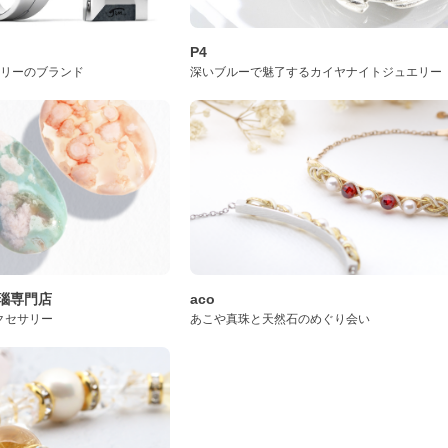
P4
サリーのブランド
深いブルーで魅了するカイヤナイトジュエリー
桜瑪瑙専門店
aco
クセサリー
あこや真珠と天然石のめぐり会い