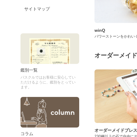
サイトマップ
winQ
パワーストーンをかわい
オーダーメイ
鑑別一覧
パスクルではお客様に安心してい
ただけるように、鑑別をとってい
ます。
オーダーメイドブレ
コラム
230種以上の石で自由に