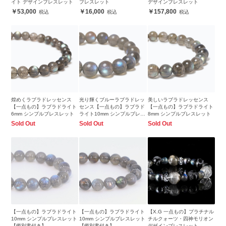
イト デザインブレスレット
ブレスレット
デザインブレスレット
53,000
16,000
157,800
煌めくラブラドレッセンス
光り輝くブルーラブラドレッ
美しいラブラドレッセンス
【一点もの】ラブラドライト
センス【一点もの】ラブラド
【一点もの】ラブラドライト
6mm シンプルブレスレット
ライト10mm シンプルブレス
8mm シンプルブレスレット
レット
Sold Out
Sold Out
Sold Out
【一点もの】ラブラドライト
【一点もの】ラブラドライト
【X.G 一点もの】プラチナル
10mm シンプルブレスレット
10mm シンプルブレスレット
チルクォーツ・四神モリオン
【鑑別書付き】
【鑑別書付き】
デザインブレスレット