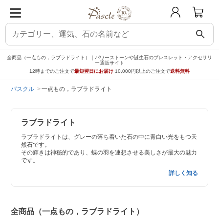
search
全商品（一点もの，ラブラドライト）｜パワーストーンや誕生石のブレスレット・アクセサリ
ー通販サイト
12時までのご注文で
最短翌日にお届け
10,000円以上のご注文で
送料無料
パスクル
一点もの，ラブラドライト
ラブラドライト
ラブラドライトは、グレーの落ち着いた石の中に青白い光をもつ天
然石です。
その輝きは神秘的であり、蝶の羽を連想させる美しさが最大の魅力
です。
詳しく知る
全商品（一点もの，ラブラドライト）