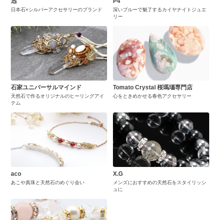
迅
P4
日本石×シルバーアクセサリーのブランド
深いブルーで魅了するカイヤナイトジュエ
リー
石家ユニバーサルマインド
Tomato Crystal 桜瑪瑙専門店
天然石で作るオリジナルのヒーリングアイ
心をときめかせる春色アクセサリー
テム
aco
X.G
あこや真珠と天然石のめぐり会い
メンズにおすすめの天然石をスタイリッシ
ュに