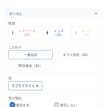
絞り込む
性別
レディース
メンズ
キッズ
（20）
（25）
（0）
こだわり
一点もの
ギフト対応（32）
即日発送（32）
石
ラブラドライト
売り切れ
表示する
表示しない