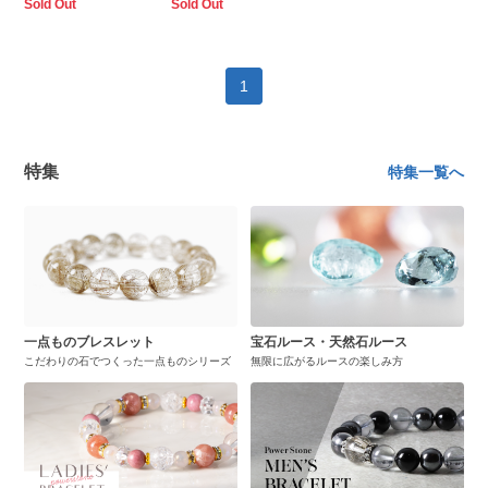
Sold Out
Sold Out
1
特集
特集一覧へ
一点ものブレスレット
宝石ルース・天然石ルース
こだわりの石でつくった一点ものシリーズ
無限に広がるルースの楽しみ方