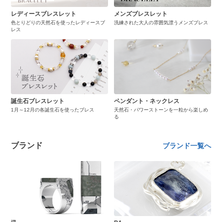
レディースブレスレット
メンズブレスレット
色とりどりの天然石を使ったレディースブ
洗練された大人の雰囲気漂うメンズブレス
レス
誕生石ブレスレット
ペンダント・ネックレス
1月～12月の各誕生石を使ったブレス
天然石・パワーストーンを一粒から楽しめ
る
ブランド
ブランド一覧へ