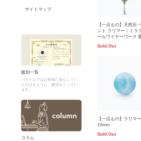
サイトマップ
【一点もの】天然石 
ント ラリマー｜ミラ
ールワイヤーワーク 
和のしずく
Sold Out
鑑別一覧
パスクルではお客様に安心してい
ただけるように、鑑別をとってい
ます。
【一点もの】ラリマ
10mm
Sold Out
コラム