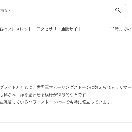
search
石のブレスレット・アクセサリー通販サイト
12時まで
ギライトとともに、世界三大ヒーリングストーンに数えられるラリマー
も称され、海を思わせる模様が特徴的な石です。
在流通しているパワーストーンの中でも特に際立っています。