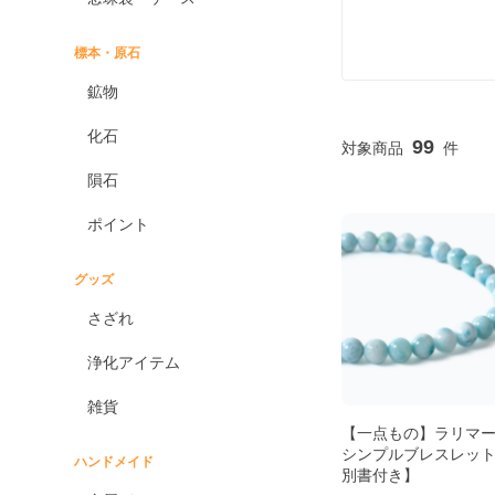
標本・原石
鉱物
化石
99
隕石
ポイント
グッズ
さざれ
浄化アイテム
雑貨
【一点もの】ラリマー
シンプルブレスレッ
ハンドメイド
別書付き】