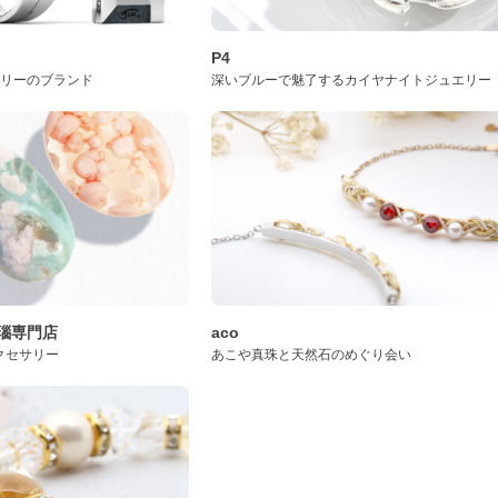
P4
サリーのブランド
深いブルーで魅了するカイヤナイトジュエリー
桜瑪瑙専門店
aco
クセサリー
あこや真珠と天然石のめぐり会い