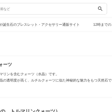
search
や誕生石のブレスレット・アクセサリー通販サイト
12時まで
ォーツ
マリンを含むクォーツ（水晶）です。
晶の透明度が高く、ルチルクォーツに似た神秘的な魅力をもつ天然石で
もの，トルマリンクォーツ）