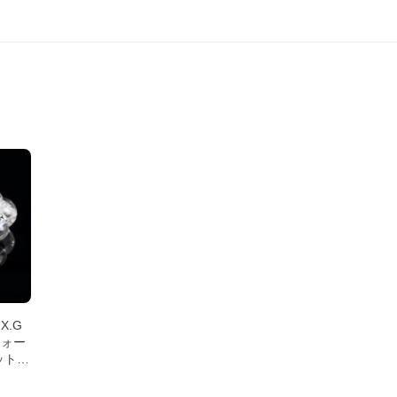
.G
クォー
ット