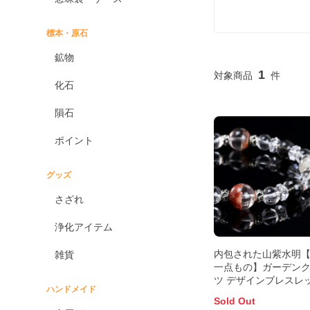
標本・原石
鉱物
1
化石
隕石
ポイント
グッズ
さざれ
浄化アイテム
内包された山紫水明【X
雑貨
一点もの】ガーデン
ツ デザインブレスレ
ハンドメイド
【鑑別書付き】
Sold Out