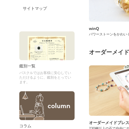
サイトマップ
winQ
パワーストーンをかわい
オーダーメイ
鑑別一覧
パスクルではお客様に安心してい
ただけるように、鑑別をとってい
ます。
オーダーメイドブレ
コラム
230種以上の石で自由に