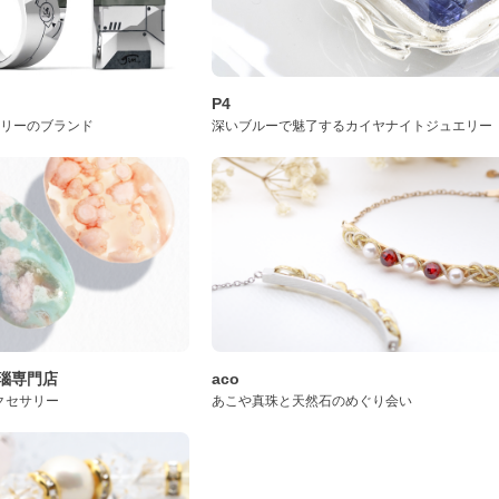
P4
サリーのブランド
深いブルーで魅了するカイヤナイトジュエリー
桜瑪瑙専門店
aco
クセサリー
あこや真珠と天然石のめぐり会い