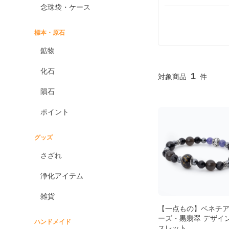
念珠袋・ケース
標本・原石
鉱物
化石
1
隕石
ポイント
グッズ
さざれ
浄化アイテム
雑貨
【一点もの】ベネチ
ーズ・黒翡翠 デザイ
ハンドメイド
スレット