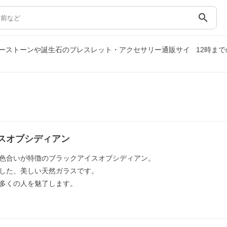
search
ーストーンや誕生石のブレスレット・アクセサリー通販サイ
12時ま
スオブシディアン
色合いが特徴のブラックアイスオブシディアン。
した、美しい天然ガラスです。
多くの人を魅了します。