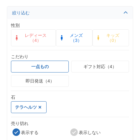
絞り込む
性別
レディース
メンズ
キッズ
（4）
（3）
（0）
こだわり
一点もの
ギフト対応（4）
即日発送（4）
石
テラヘルツ
売り切れ
表示する
表示しない