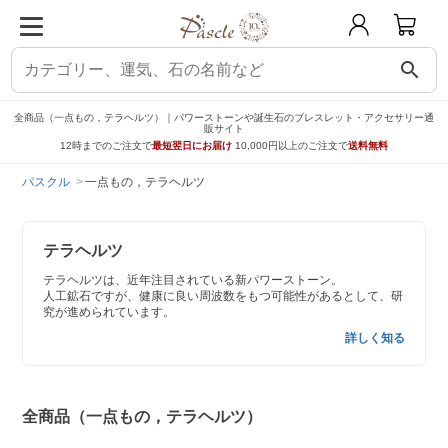
search
全商品（一点もの，テラヘルツ）｜パワーストーンや誕生石のブレスレット・アクセサリー通
販サイト
12時までのご注文で
最短翌日にお届け
10,000円以上のご注文で
送料無料
パスクル
一点もの，テラヘルツ
テラヘルツ
テラヘルツは、近年注目されている新パワーストーン。
人工鉱石ですが、健康に良い周波数をもつ可能性があるとして、研
究が進められています。
詳しく知る
全商品（一点もの，テラヘルツ）