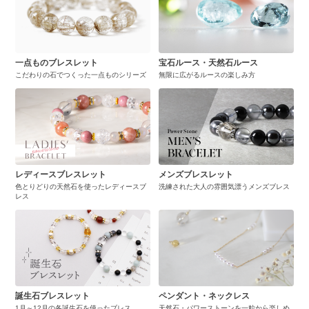
一点ものブレスレット
宝石ルース・天然石ルース
こだわりの石でつくった一点ものシリーズ
無限に広がるルースの楽しみ方
レディースブレスレット
メンズブレスレット
色とりどりの天然石を使ったレディースブ
洗練された大人の雰囲気漂うメンズブレス
レス
誕生石ブレスレット
ペンダント・ネックレス
1月～12月の各誕生石を使ったブレス
天然石・パワーストーンを一粒から楽しめ