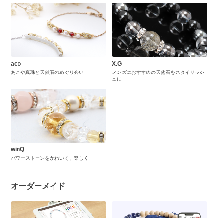
aco
X.G
あこや真珠と天然石のめぐり会い
メンズにおすすめの天然石をスタイリッシ
ュに
winQ
パワーストーンをかわいく、楽しく
オーダーメイド