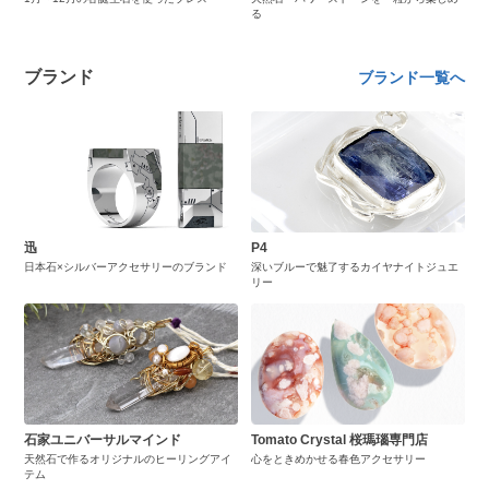
る
ブランド
ブランド一覧へ
迅
P4
日本石×シルバーアクセサリーのブランド
深いブルーで魅了するカイヤナイトジュエ
リー
石家ユニバーサルマインド
Tomato Crystal 桜瑪瑙専門店
天然石で作るオリジナルのヒーリングアイ
心をときめかせる春色アクセサリー
テム