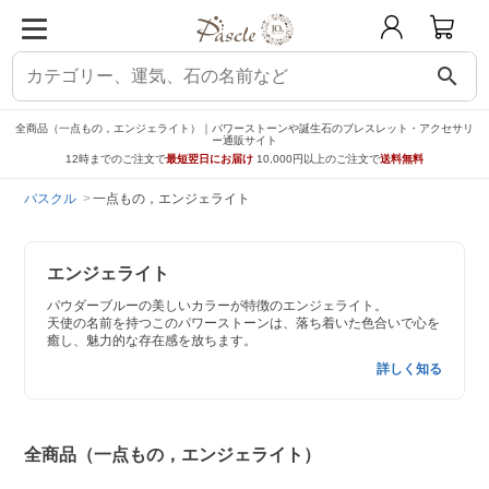
search
全商品（一点もの，エンジェライト）｜パワーストーンや誕生石のブレスレット・アクセサリ
ー通販サイト
12時までのご注文で
最短翌日にお届け
10,000円以上のご注文で
送料無料
パスクル
一点もの，エンジェライト
エンジェライト
パウダーブルーの美しいカラーが特徴のエンジェライト。
天使の名前を持つこのパワーストーンは、落ち着いた色合いで心を
癒し、魅力的な存在感を放ちます。
詳しく知る
全商品（一点もの，エンジェライト）