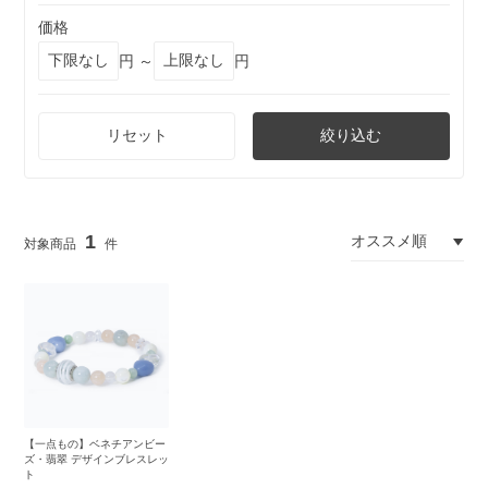
価格
円 ～
円
リセット
絞り込む
1
【一点もの】ベネチアンビー
ズ・翡翠 デザインブレスレッ
ト