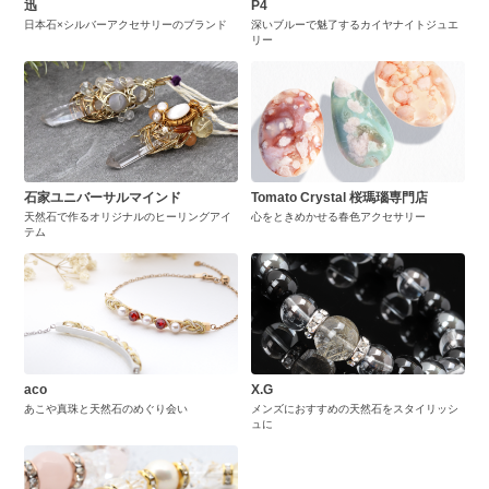
迅
P4
日本石×シルバーアクセサリーのブランド
深いブルーで魅了するカイヤナイトジュエ
リー
石家ユニバーサルマインド
Tomato Crystal 桜瑪瑙専門店
天然石で作るオリジナルのヒーリングアイ
心をときめかせる春色アクセサリー
テム
aco
X.G
あこや真珠と天然石のめぐり会い
メンズにおすすめの天然石をスタイリッシ
ュに