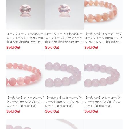
ローズクォーツ（宝石名ロー
ローズクォーツ（宝石名ロー
【一点もの】スターディープ
ズ・クォーツ）マダガスカル
ズ・クォーツ）モザンビーク
ローズクォーツ10mm シンプ
産 0.63ct 識別済6.5x5.1mm
産 0.82ct 識別済6.9x5.9mm
ルブレスレット【鑑別書付
前後
前後
き】
Sold Out
Sold Out
Sold Out
【一点もの】ディープローズ
【一点もの】スターローズク
【一点もの】スターローズク
クォーツ8mm シンプルブレ
ォーツ10mm シンプルブレス
ォーツ9mm シンプルブレス
スレット【鑑別書付き】
レット【鑑別書付き】
レット【鑑別書付き】
Sold Out
Sold Out
Sold Out