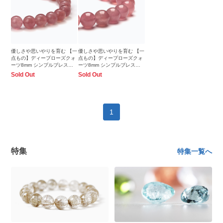
優しさや思いやりを育む 【一
優しさや思いやりを育む 【一
点もの】ディープローズクォ
点もの】ディープローズクォ
ーツ8mm シンプルブレスレ
ーツ8mm シンプルブレスレ
ット
ット
Sold Out
Sold Out
1
特集
特集一覧へ