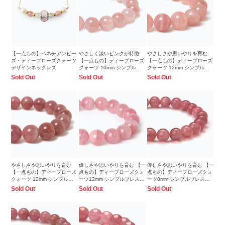
【一点もの】ベネチアンビー
やさしく淡いピンクが特徴
やさしさや思いやりを育む
ズ・ディープローズクォーツ
【一点もの】ディープローズ
【一点もの】ディープローズ
デザインネックレス
クォーツ 10mm シンプルブ
クォーツ 12mm シンプルブ
レスレット【鑑別書付き】
レスレット
Sold Out
Sold Out
Sold Out
やさしさや思いやりを育む
優しさや思いやりを育む 【一
優しさや思いやりを育む 【一
【一点もの】ディープローズ
点もの】ディープローズクォ
点もの】ディープローズクォ
クォーツ 12mm シンプルブ
ーツ12mm シンプルブレスレ
ーツ8mm シンプルブレスレ
レスレット
ット
ット
Sold Out
Sold Out
Sold Out