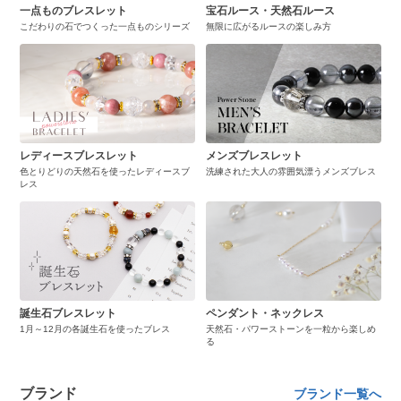
一点ものブレスレット
宝石ルース・天然石ルース
こだわりの石でつくった一点ものシリーズ
無限に広がるルースの楽しみ方
レディースブレスレット
メンズブレスレット
色とりどりの天然石を使ったレディースブ
洗練された大人の雰囲気漂うメンズブレス
レス
誕生石ブレスレット
ペンダント・ネックレス
1月～12月の各誕生石を使ったブレス
天然石・パワーストーンを一粒から楽しめ
る
ブランド
ブランド一覧へ