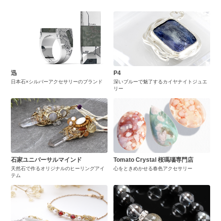
迅
P4
日本石×シルバーアクセサリーのブランド
深いブルーで魅了するカイヤナイトジュエ
リー
石家ユニバーサルマインド
Tomato Crystal 桜瑪瑙専門店
天然石で作るオリジナルのヒーリングアイ
心をときめかせる春色アクセサリー
テム