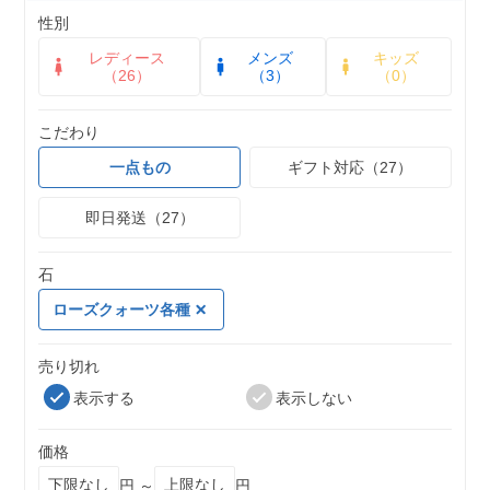
性別
レディース
メンズ
キッズ
（26）
（3）
（0）
こだわり
一点もの
ギフト対応（27）
即日発送（27）
石
ローズクォーツ各種
売り切れ
表示する
表示しない
価格
円 ～
円