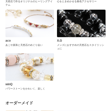
天然石で作るオリジナルのヒーリングアイ
心をときめかせる春色アクセサリー
テム
aco
X.G
あこや真珠と天然石のめぐり会い
メンズにおすすめの天然石をスタイリッシ
ュに
winQ
パワーストーンをかわいく、楽しく
オーダーメイド