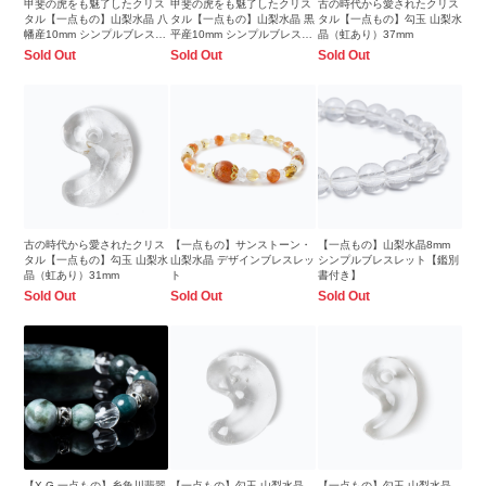
甲斐の虎をも魅了したクリス
甲斐の虎をも魅了したクリス
古の時代から愛されたクリス
タル【一点もの】山梨水晶 八
タル【一点もの】山梨水晶 黒
タル【一点もの】勾玉 山梨水
幡産10mm シンプルブレスレ
平産10mm シンプルブレスレ
晶（虹あり）37mm
ット
ット
Sold Out
Sold Out
Sold Out
古の時代から愛されたクリス
【一点もの】サンストーン・
【一点もの】山梨水晶8mm
タル【一点もの】勾玉 山梨水
山梨水晶 デザインブレスレッ
シンプルブレスレット【鑑別
晶（虹あり）31mm
ト
書付き】
Sold Out
Sold Out
Sold Out
【X.G 一点もの】糸魚川翡翠
【一点もの】勾玉 山梨水晶
【一点もの】勾玉 山梨水晶