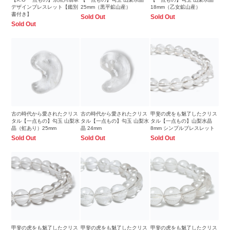
デザインブレスレット【鑑別
25mm（黒平鉱山産）
18mm（乙女鉱山産）
書付き】
Sold Out
Sold Out
Sold Out
古の時代から愛されたクリス
古の時代から愛されたクリス
甲斐の虎をも魅了したクリス
タル【一点もの】勾玉 山梨水
タル【一点もの】勾玉 山梨水
タル【一点もの】山梨水晶
晶（虹あり）25mm
晶 24mm
8mm シンプルブレスレット
Sold Out
Sold Out
Sold Out
甲斐の虎をも魅了したクリス
甲斐の虎をも魅了したクリス
甲斐の虎をも魅了したクリス