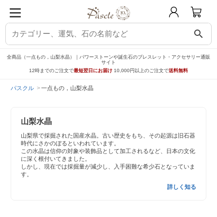
search
全商品（一点もの，山梨水晶）｜パワーストーンや誕生石のブレスレット・アクセサリー通販
サイト
12時までのご注文で
最短翌日にお届け
10,000円以上のご注文で
送料無料
パスクル
一点もの，山梨水晶
山梨水晶
山梨県で採掘された国産水晶。古い歴史をもち、その起源は旧石器
時代にさかのぼるといわれています。
この水晶は信仰の対象や装飾品として加工されるなど、日本の文化
に深く根付いてきました。
しかし、現在では採掘量が減少し、入手困難な希少石となっていま
す。
詳しく知る