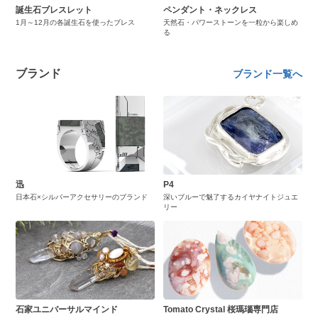
誕生石ブレスレット
ペンダント・ネックレス
1月～12月の各誕生石を使ったブレス
天然石・パワーストーンを一粒から楽しめ
る
ブランド
ブランド一覧へ
迅
P4
日本石×シルバーアクセサリーのブランド
深いブルーで魅了するカイヤナイトジュエ
リー
石家ユニバーサルマインド
Tomato Crystal 桜瑪瑙専門店