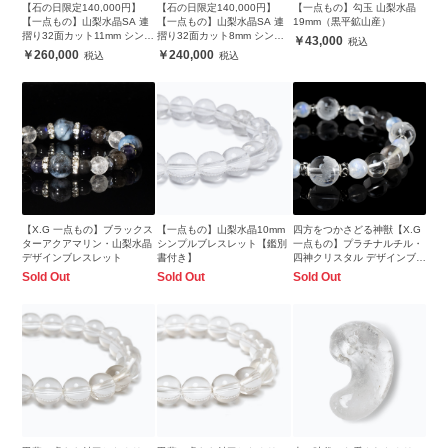
【石の日限定140,000円】
【石の日限定140,000円】
【一点もの】勾玉 山梨水晶
【一点もの】山梨水晶SA 連
【一点もの】山梨水晶SA 連
19mm（黒平鉱山産）
摺り32面カット11mm シンプ
摺り32面カット8mm シンプ
43,000
ルブレスレット
ルブレスレット
260,000
240,000
【X.G 一点もの】ブラックス
【一点もの】山梨水晶10mm
四方をつかさどる神獣【X.G
ターアクアマリン・山梨水晶
シンプルブレスレット【鑑別
一点もの】プラチナルチル・
デザインブレスレット
書付き】
四神クリスタル デザインブレ
スレット
Sold Out
Sold Out
Sold Out