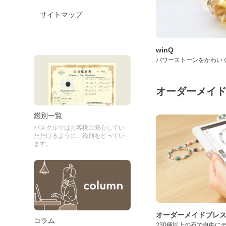
サイトマップ
winQ
パワーストーンをかわい
オーダーメイ
鑑別一覧
パスクルではお客様に安心してい
ただけるように、鑑別をとってい
ます。
オーダーメイドブレ
コラム
230種以上の石で自由に