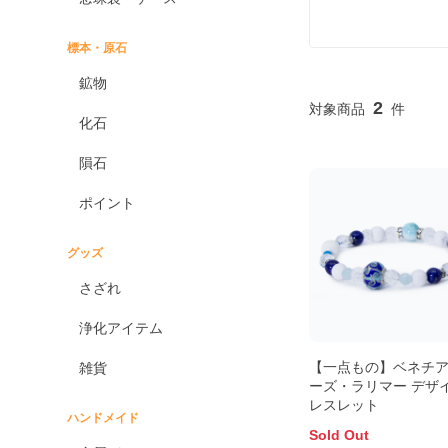
標本・原石
鉱物
2
化石
隕石
ポイント
グッズ
さざれ
浄化アイテム
【一点もの】ベネチ
雑貨
ーズ・ラリマー デザ
レスレット
ハンドメイド
Sold Out