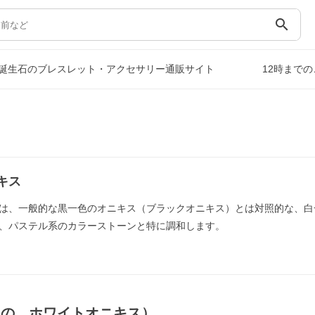
search
誕生石のブレスレット・アクセサリー通販サイト
12時まで
キス
は、一般的な黒一色のオニキス（ブラックオニキス）とは対照的な、白
、パステル系のカラーストーンと特に調和します。
もの，ホワイトオニキス）