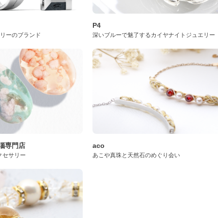
P4
サリーのブランド
深いブルーで魅了するカイヤナイトジュエリー
桜瑪瑙専門店
aco
クセサリー
あこや真珠と天然石のめぐり会い