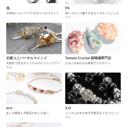
迅
P4
日本石×シルバーアクセサリーのブランド
深いブルーで魅了するカイヤナイトジュエ
リー
石家ユニバーサルマインド
Tomato Crystal 桜瑪瑙専門店
天然石で作るオリジナルのヒーリングアイ
心をときめかせる春色アクセサリー
テム
aco
X.G
あこや真珠と天然石のめぐり会い
メンズにおすすめの天然石をスタイリッシ
ュに