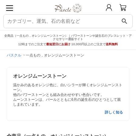
search
全商品（一点もの，オレンジムーンストーン）｜パワーストーンや誕生石のブレスレット・ア
クセサリー通販サイト
12時までのご注文で
最短翌日にお届け
10,000円以上のご注文で
送料無料
パスクル
一点もの，オレンジムーンストーン
オレンジムーンストーン
温かみのあるオレンジ色に、白いシラーが輝くオレンジムーンスト
ーン。
他のパワーストーンとも組み合わせやすい色合いです。
ムーンストーンは、パールとともに6月の誕生石のひとつとして親
しまれています。
詳しく知る