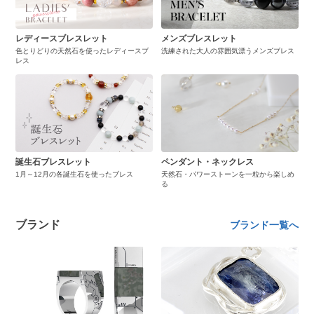
レディースブレスレット
メンズブレスレット
色とりどりの天然石を使ったレディースブ
洗練された大人の雰囲気漂うメンズブレス
レス
誕生石ブレスレット
ペンダント・ネックレス
1月～12月の各誕生石を使ったブレス
天然石・パワーストーンを一粒から楽しめ
る
ブランド
ブランド一覧へ