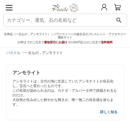
search
全商品（一点もの，アンモライト）｜パワーストーンや誕生石のブレスレット・アクセサリー
通販サイト
12時までのご注文で
最短翌日にお届け
10,000円以上のご注文で
送料無料
パスクル
一点もの，アンモライト
アンモライト
アンモライトは、古代の海に生息していたアンモナイトが化石化
し、宝石へと変わったものです。
この名前が認められるのは、カナダ・アルバータ州で採掘されるも
のだけ。
大自然が生み出した鮮やかな輝きが、唯一無二の存在感を放ちま
す。
詳しく知る