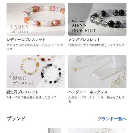
レディースブレスレット
メンズブレスレット
色とりどりの天然石を使ったレディースブ
洗練された大人の雰囲気漂うメンズブレス
レス
誕生石ブレスレット
ペンダント・ネックレス
1月～12月の各誕生石を使ったブレス
天然石・パワーストーンを一粒から楽しめ
る
ブランド
ブランド一覧へ