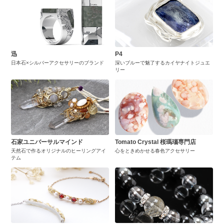
迅
P4
日本石×シルバーアクセサリーのブランド
深いブルーで魅了するカイヤナイトジュエ
リー
石家ユニバーサルマインド
Tomato Crystal 桜瑪瑙専門店
天然石で作るオリジナルのヒーリングアイ
心をときめかせる春色アクセサリー
テム