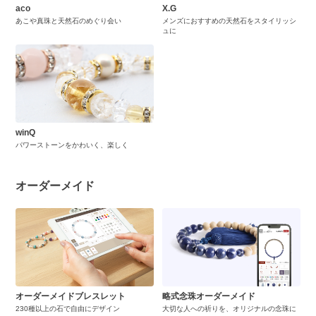
aco
X.G
あこや真珠と天然石のめぐり会い
メンズにおすすめの天然石をスタイリッシ
ュに
winQ
パワーストーンをかわいく、楽しく
オーダーメイド
オーダーメイドブレスレット
略式念珠オーダーメイド
230種以上の石で自由にデザイン
大切な人への祈りを、オリジナルの念珠に