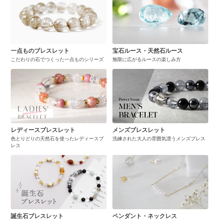
一点ものブレスレット
宝石ルース・天然石ルース
こだわりの石でつくった一点ものシリーズ
無限に広がるルースの楽しみ方
レディースブレスレット
メンズブレスレット
色とりどりの天然石を使ったレディースブ
洗練された大人の雰囲気漂うメンズブレス
レス
誕生石ブレスレット
ペンダント・ネックレス