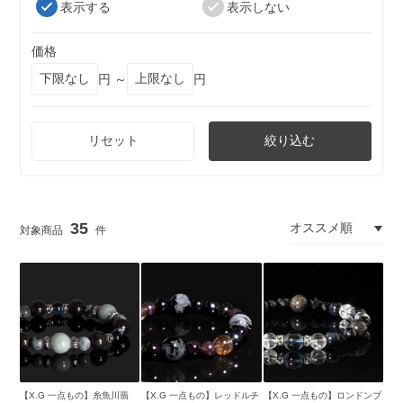
表示する
表示しない
価格
円 ～
円
リセット
絞り込む
35
【X.G 一点もの】糸魚川翡
【X.G 一点もの】レッドルチ
【X.G 一点もの】ロンドンブ