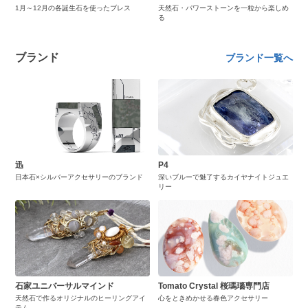
1月～12月の各誕生石を使ったブレス
天然石・パワーストーンを一粒から楽しめ
る
ブランド
ブランド一覧へ
迅
P4
日本石×シルバーアクセサリーのブランド
深いブルーで魅了するカイヤナイトジュエ
リー
石家ユニバーサルマインド
Tomato Crystal 桜瑪瑙専門店
天然石で作るオリジナルのヒーリングアイ
心をときめかせる春色アクセサリー
テム