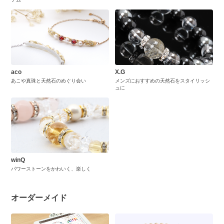
aco
X.G
あこや真珠と天然石のめぐり会い
メンズにおすすめの天然石をスタイリッシ
ュに
winQ
パワーストーンをかわいく、楽しく
オーダーメイド