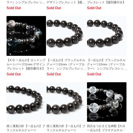
ラー）シンプルブレスレット
デザインブレスレット【鑑別
ブレスレット【鑑別書付き】
【鑑別書付き】
書付き】
Sold Out
Sold Out
Sold Out
【X.G 一点もの】ロンドンブ
【一点もの】ブラックルチル
【一点もの】ブラックルチル
ルートパーズ11mm デザイン
クォーツ10mm（ディープカ
クォーツ10mm（ディープカ
ブレスレット【鑑別書付き】
ラー） シンプルブレスレット
ラー） シンプルブレスレット
【鑑別書付き】
【鑑別書付き】
Sold Out
Sold Out
Sold Out
煌く漆黒の針【一点もの】ブ
煌く漆黒の針【一点もの】ブ
四方をつかさどる神獣【X.G
ラックルチルクォーツ
ラックルチルクォーツ
一点もの】プラチナルチル・