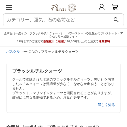
search
全商品（一点もの，ブラックルチルクォーツ）｜パワーストーンや誕生石のブレスレット・ア
クセサリー通販サイト
12時までのご注文で
最短翌日にお届け
10,000円以上のご注文で
送料無料
パスクル
一点もの，ブラックルチルクォーツ
ブラックルチルクォーツ
クールで洗練された印象のブラックルチルクォーツ。黒い針を内包
したルチルクォーツは流通量が少なく、なかなか出会うことがあり
ません。
ブラックトルマリンインクォーツと混同されることがありますが、
厳密には異なる鉱物であるため、注意が必要です。
詳しく知る