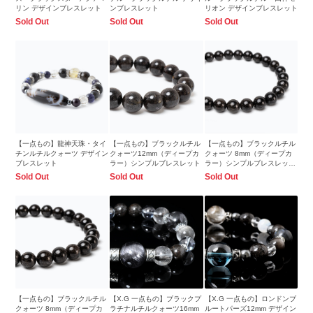
リン デザインブレスレット
ンブレスレット
リオン デザインブレスレット
Sold Out
Sold Out
Sold Out
【一点もの】龍神天珠・タイ
【一点もの】ブラックルチル
【一点もの】ブラックルチル
チンルチルクォーツ デザイン
クォーツ12mm（ディープカ
クォーツ 8mm（ディープカ
ブレスレット
ラー）シンプルブレスレット
ラー）シンプルブレスレット
【鑑別書付き】
Sold Out
Sold Out
Sold Out
【一点もの】ブラックルチル
【X.G 一点もの】ブラックプ
【X.G 一点もの】ロンドンブ
クォーツ 8mm（ディープカ
ラチナルチルクォーツ16mm
ルートパーズ12mm デザイン