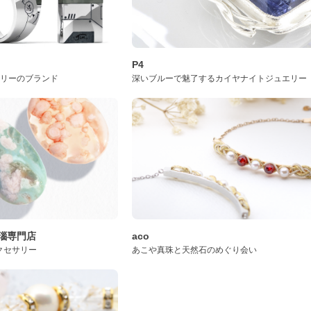
P4
サリーのブランド
深いブルーで魅了するカイヤナイトジュエリー
桜瑪瑙専門店
aco
クセサリー
あこや真珠と天然石のめぐり会い