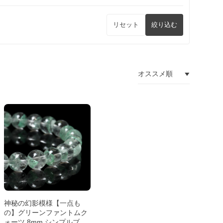
リセット
絞り込む
神秘の幻影模様【一点も
の】グリーンファントムク
ォーツ 8mm シンプルブレ