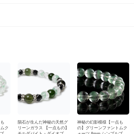
点も
隕石が生んだ神秘の天然グ
神秘の幻影模様【一点も
トムク
リーンガラス 【一点もの】
の】グリーンファントムク
ルブレ
モルダバイト・ダイオプサ
ォーツ 8mm シンプルブレ