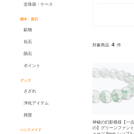
念珠袋・ケース
標本・原石
鉱物
化石
4
隕石
ポイント
グッズ
さざれ
浄化アイテム
雑貨
神秘の幻影模様【一
の】グリーンファン
ハンドメイド
ォーツ 8mm シンプ