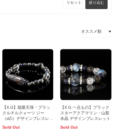
リセット
絞り込む
【X.G】龍眼天珠・ブラッ
【X.G 一点もの】ブラック
クルチルクォーツ ジー
スターアクアマリン・山梨
（dZi）デザインブレスレッ
水晶 デザインブレスレット
ト
Sold Out
Sold Out