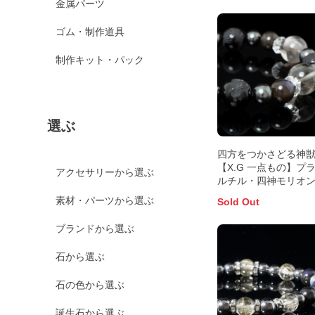
金属パーツ
ゴム・制作道具
制作キット・パック
選ぶ
四方をつかさどる神
【X.G 一点もの】プ
アクセサリーから選ぶ
ルチル・四神モリオン
インブレスレット
素材・パーツから選ぶ
Sold Out
ブランドから選ぶ
石から選ぶ
石の色から選ぶ
誕生石から選ぶ