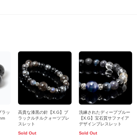
ブラッ
高貴な漆黒の針【X.G】ブ
洗練されたディープブルー
mm
ラックルチルクォーツブレ
【X.G】宝石質サファイア
スレット
デザインブレスレット
Sold Out
Sold Out