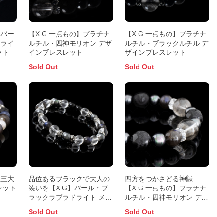
ルバー
【X.G 一点もの】プラチナ
【X.G 一点もの】プラチナ
ギライ
ルチル・四神モリオン デザ
ルチル・ブラックルチル デ
ット
インブレスレット
ザインブレスレット
Sold Out
Sold Out
界三大
品位あるブラックで大人の
四方をつかさどる神獣
レット
装いを【X.G】パール・ブ
【X.G 一点もの】プラチナ
ラックラブラドライト メン
ルチル・四神モリオン デザ
ズブレスレット
インブレスレット
Sold Out
Sold Out