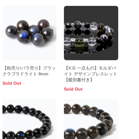
【粒売り/バラ売り】ブラッ
【X.G 一点もの】モルダバ
クラブラドライト 8mm
イト デザインブレスレット
【鑑別書付き】
Sold Out
Sold Out