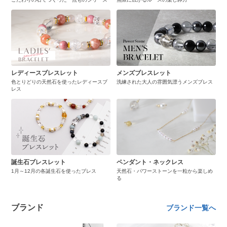
レディースブレスレット
メンズブレスレット
色とりどりの天然石を使ったレディースブ
洗練された大人の雰囲気漂うメンズブレス
レス
誕生石ブレスレット
ペンダント・ネックレス
1月～12月の各誕生石を使ったブレス
天然石・パワーストーンを一粒から楽しめ
る
ブランド
ブランド一覧へ