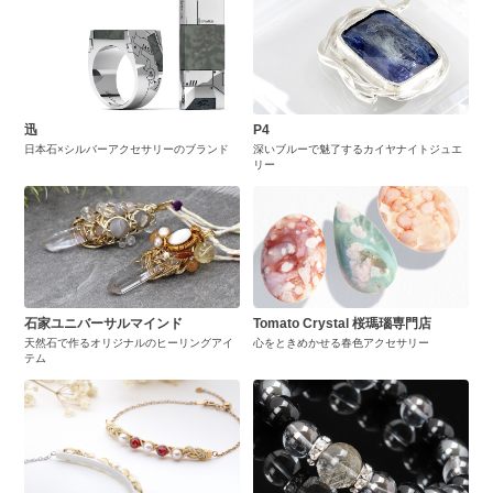
迅
P4
日本石×シルバーアクセサリーのブランド
深いブルーで魅了するカイヤナイトジュエ
リー
石家ユニバーサルマインド
Tomato Crystal 桜瑪瑙専門店
天然石で作るオリジナルのヒーリングアイ
心をときめかせる春色アクセサリー
テム