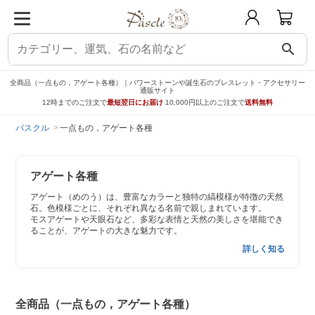
search
全商品（一点もの，アゲート各種）｜パワーストーンや誕生石のブレスレット・アクセサリー
通販サイト
12時までのご注文で
最短翌日にお届け
10,000円以上のご注文で
送料無料
パスクル
一点もの，アゲート各種
アゲート各種
アゲート（めのう）は、豊富なカラーと独特の縞模様が特徴の天然
石。色模様ごとに、それぞれ異なる名前で親しまれています。
モスアゲートや天眼石など、多彩な表情と天然の美しさを堪能でき
ることが、アゲートの大きな魅力です。
詳しく知る
全商品（一点もの，アゲート各種）