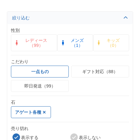
絞り込む
性別
レディース
メンズ
キッズ
（99）
（1）
（0）
こだわり
一点もの
ギフト対応（88）
即日発送（99）
石
アゲート各種
売り切れ
表示する
表示しない