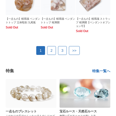
【一点もの】桜瑪瑙 ペンダン
【一点もの】桜瑪瑙 ペンダン
【一点もの】桜瑪瑙 ストラッ
トトップ 立体彫刻 九尾狐
トトップ 桜満開
プ 桜満開【ペンダントオプシ
ョン可】
Sold Out
Sold Out
Sold Out
1
2
3
>>
特集
特集一覧へ
一点ものブレスレット
宝石ルース・天然石ルース
こだわりの石でつくった一点ものシリーズ
無限に広がるルースの楽しみ方