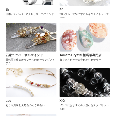
迅
P4
日本石×シルバーアクセサリーのブランド
深いブルーで魅了するカイヤナイトジュエ
リー
石家ユニバーサルマインド
Tomato Crystal 桜瑪瑙専門店
天然石で作るオリジナルのヒーリングアイ
心をときめかせる春色アクセサリー
テム
aco
X.G
あこや真珠と天然石のめぐり会い
メンズにおすすめの天然石をスタイリッシ
ュに