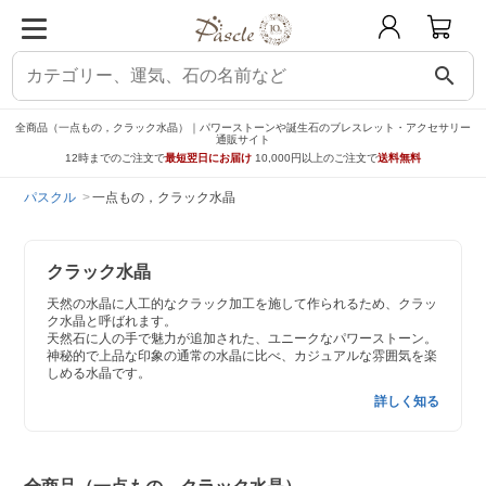
search
全商品（一点もの，クラック水晶）｜パワーストーンや誕生石のブレスレット・アクセサリー
通販サイト
12時までのご注文で
最短翌日にお届け
10,000円以上のご注文で
送料無料
パスクル
一点もの，クラック水晶
クラック水晶
天然の水晶に人工的なクラック加工を施して作られるため、クラッ
ク水晶と呼ばれます。
天然石に人の手で魅力が追加された、ユニークなパワーストーン。
神秘的で上品な印象の通常の水晶に比べ、カジュアルな雰囲気を楽
しめる水晶です。
詳しく知る