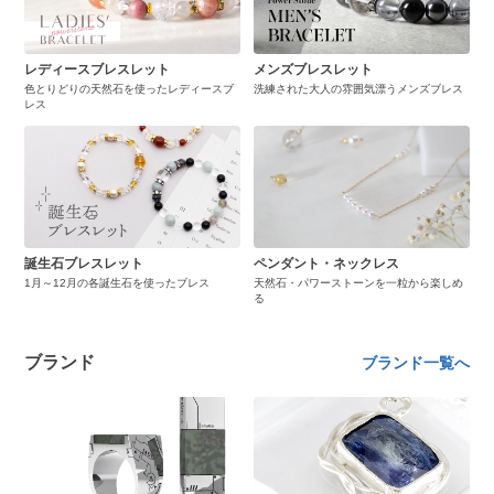
レディースブレスレット
メンズブレスレット
色とりどりの天然石を使ったレディースブ
洗練された大人の雰囲気漂うメンズブレス
レス
誕生石ブレスレット
ペンダント・ネックレス
1月～12月の各誕生石を使ったブレス
天然石・パワーストーンを一粒から楽しめ
る
ブランド
ブランド一覧へ