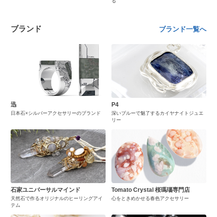
る
ブランド
ブランド一覧へ
迅
P4
日本石×シルバーアクセサリーのブランド
深いブルーで魅了するカイヤナイトジュエ
リー
石家ユニバーサルマインド
Tomato Crystal 桜瑪瑙専門店
天然石で作るオリジナルのヒーリングアイ
心をときめかせる春色アクセサリー
テム