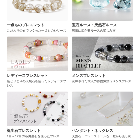
一点ものブレスレット
宝石ルース・天然石ルース
こだわりの石でつくった一点ものシリーズ
無限に広がるルースの楽しみ方
レディースブレスレット
メンズブレスレット
色とりどりの天然石を使ったレディースブ
洗練された大人の雰囲気漂うメンズブレス
レス
誕生石ブレスレット
ペンダント・ネックレス
1月～12月の各誕生石を使ったブレス
天然石・パワーストーンを一粒から楽しめ