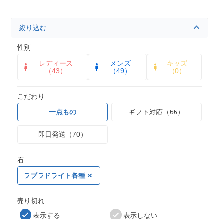
絞り込む
性別
レディース
メンズ
キッズ
（43）
（49）
（0）
こだわり
一点もの
ギフト対応（66）
即日発送（70）
石
ラブラドライト各種
売り切れ
表示する
表示しない