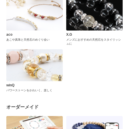
aco
X.G
あこや真珠と天然石のめぐり会い
メンズにおすすめの天然石をスタイリッシ
ュに
winQ
パワーストーンをかわいく、楽しく
オーダーメイド