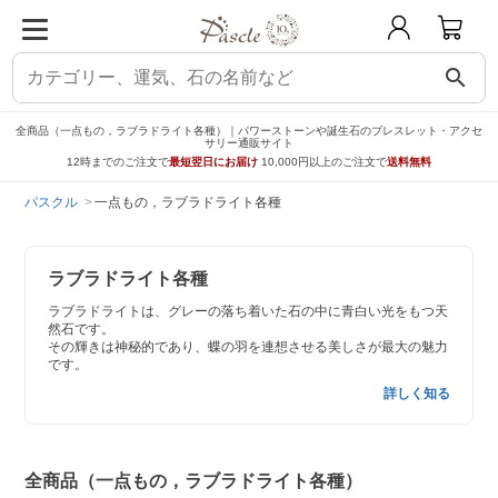
search
全商品（一点もの，ラブラドライト各種）｜パワーストーンや誕生石のブレスレット・アクセ
サリー通販サイト
12時までのご注文で
最短翌日にお届け
10,000円以上のご注文で
送料無料
パスクル
一点もの，ラブラドライト各種
ラブラドライト各種
ラブラドライトは、グレーの落ち着いた石の中に青白い光をもつ天
然石です。
その輝きは神秘的であり、蝶の羽を連想させる美しさが最大の魅力
です。
詳しく知る
全商品（一点もの，ラブラドライト各種）