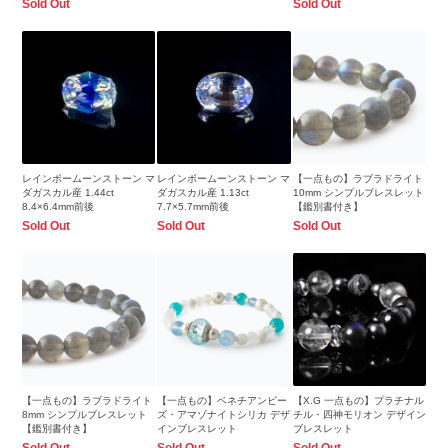
Sold Out
Sold Out
レインボームーンストーン マ
レインボームーンストーン マ
【一点もの】ラブラドライト
ダガスカル産 1.44ct
ダガスカル産 1.13ct
10mm シンプルブレスレット
8.4×6.4mm前後
7.7×5.7mm前後
【鑑別書付き】
Sold Out
Sold Out
Sold Out
【一点もの】ラブラドライト
【一点もの】ベネチアンビー
【X.G 一点もの】プラチナル
8mm シンプルブレスレット
ズ・アマゾナイトシリカ デザ
チル・四神モリオン デザイン
【鑑別書付き】
インブレスレット
ブレスレット
Sold Out
Sold Out
Sold Out