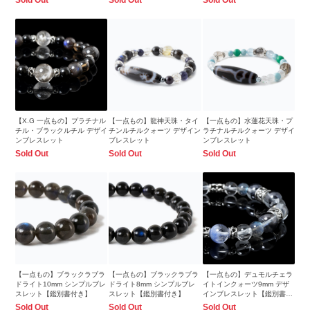
【X.G 一点もの】プラチナル
【一点もの】龍神天珠・タイ
【一点もの】水蓮花天珠・プ
チル・ブラックルチル デザイ
チンルチルクォーツ デザイン
ラチナルチルクォーツ デザイ
ンブレスレット
ブレスレット
ンブレスレット
Sold Out
Sold Out
Sold Out
【一点もの】ブラックラブラ
【一点もの】ブラックラブラ
【一点もの】デュモルチェラ
ドライト10mm シンプルブレ
ドライト8mm シンプルブレ
イトインクォーツ9mm デザ
スレット【鑑別書付き】
スレット【鑑別書付き】
インブレスレット【鑑別書付
き】
Sold Out
Sold Out
Sold Out