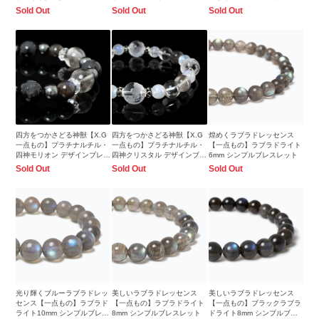
0.94ct 識別済6.7x5.6mm前後
Sold Out
Sold Out
Sold Out
四方をつかさどる神獣【X.G
四方をつかさどる神獣【X.G
煌めくラブラドレッセンス
一点もの】プラチナルチル・
一点もの】プラチナルチル・
【一点もの】ラブラドライト
四神モリオン デザインブレス
四神クリスタル デザインブレ
6mm シンプルブレスレット
レット
スレット
Sold Out
Sold Out
Sold Out
光り輝くブルーラブラドレッ
美しいラブラドレッセンス
美しいラブラドレッセンス
センス【一点もの】ラブラド
【一点もの】ラブラドライト
【一点もの】ブラックラブラ
ライト10mm シンプルブレス
8mm シンプルブレスレット
ドライト8mm シンプルブレ