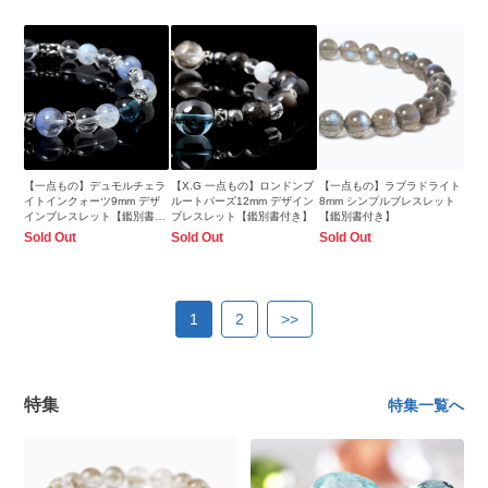
【一点もの】デュモルチェラ
【X.G 一点もの】ロンドンブ
【一点もの】ラブラドライト
イトインクォーツ9mm デザ
ルートパーズ12mm デザイン
8mm シンプルブレスレット
インブレスレット【鑑別書付
ブレスレット【鑑別書付き】
【鑑別書付き】
き】
Sold Out
Sold Out
Sold Out
1
2
>>
特集
特集一覧へ