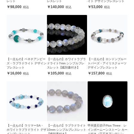
レット
レスレット
イト デザインブレスレット
98,000
140,000
53,000
【一点もの】ベネチアンビー
【一点もの】ホワイトラブラ
【一点もの】ロンドンブルー
ズ・ラブラドライト デザイン
ドライト7mm シンプルブレ
トパーズ・アイリスクォーツ
ブレスレット
スレット【鑑別書付き】
デザインブレスレット
16,000
105,000
157,800
【一点もの】ラリマーSA・
【一点もの】ラブラドライト
甲州貴石切子Plus Three レ
ホワイトラブラドライト デザ
10mm シンプルブレスレット
インボームーンストーン カー
インブレスレット
【鑑別書付き】
ド付き（宝石名アンデシン・