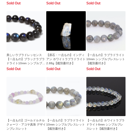
レット
スレット
Sold Out
Sold Out
Sold Out
美しいラブラドレッセンス
【原石・一点もの】インディ
【一点もの】ラブラドライト
【一点もの】ブラックラブラ
アン ホワイトラブラドライト
10mm シンプルブレスレット
ドライト10mm シンプルブレ
2.88g【鑑別書付き】
【鑑別書付き】
スレット
Sold Out
Sold Out
Sold Out
【一点もの】ゴールドルチル
【一点もの】ラブラドライト
【一点もの】ホワイトラブラ
クォーツ・アコヤ真珠 デザイ
10mm シンプルブレスレット
ドライト6mm シンプルブレ
ンブレスレット
【鑑別書付き】
スレット【鑑別書付き】