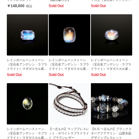
ラブラドライト）インド・ビ
148,000
Sold Out
Sold Out
ハール産 1.82ct 識別済
9.1x7.0mm前後
レインボームーンストーン
レインボームーンストーン
レインボームーンストーン
（宝石名アンデシン・ラブラ
（宝石名アンデシン・ラブラ
（宝石名アンデシン・ラブラ
ドライト）マダガスカル産
ドライト）マダガスカル産
ドライト）マダガスカル産
0.47ct 識別済6.0x4.2mm前後
0.97ct 識別済7.0x5.4mm前後
0.51ct 識別済6.0x4.7mm前後
Sold Out
Sold Out
Sold Out
レインボームーンストーン
【一点もの】ラップブレスレ
【X.G 一点もの】ブラックス
（宝石名アンデシン・ラブラ
ット・ホワイトラブラドライ
ターアクアマリン・山梨水晶
ドライト）マダガスカル産
ト ブラウンレザー
デザインブレスレット