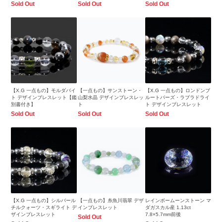
Sold Out
Sold Out
Sold Out
【X.G 一点もの】モルダバイ
【一点もの】サンストーン・
【X.G 一点もの】ロンドンブ
ト デザインブレスレット【鑑
山梨水晶 デザインブレスレッ
ルートパーズ・ラブラドライ
別書付き】
ト
ト デザインブレスレット
Sold Out
Sold Out
Sold Out
【X.G 一点もの】シルバール
【一点もの】糸魚川翡翠 デザ
レインボームーンストーン マ
チルクォーツ・スギライト デ
インブレスレット
ダガスカル産 1.13ct
ザインブレスレット
7.8×5.7mm前後
Sold Out