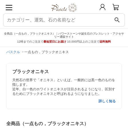
search
全商品（一点もの，ブラックオニキス）｜パワーストーンや誕生石のブレスレット・アクセサ
リー通販サイト
12時までのご注文で
最短翌日にお届け
10,000円以上のご注文で
送料無料
パスクル
一点もの，ブラックオニキス
ブラックオニキス
天然石の世界で「オニキス」といえば、一般的には黒一色のものを
指します。
近年、白一色のホワイトオニキスが注目されるようになり、区別す
るためにブラックオニキスと呼ばれるようになりました。
詳しく知る
全商品（一点もの，ブラックオニキス）