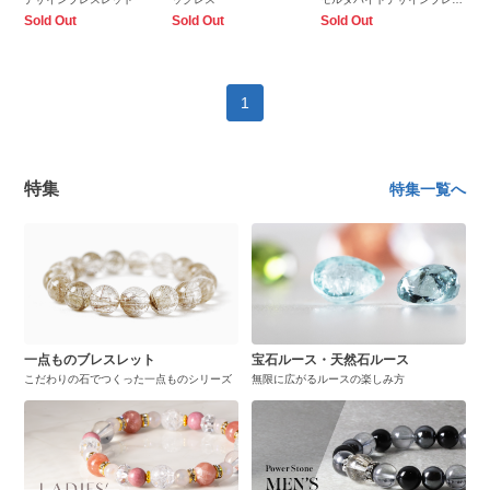
レット
Sold Out
Sold Out
Sold Out
1
特集
特集一覧へ
一点ものブレスレット
宝石ルース・天然石ルース
こだわりの石でつくった一点ものシリーズ
無限に広がるルースの楽しみ方