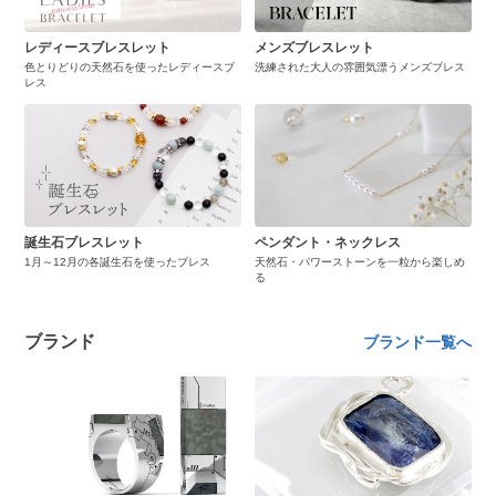
レディースブレスレット
メンズブレスレット
色とりどりの天然石を使ったレディースブ
洗練された大人の雰囲気漂うメンズブレス
レス
誕生石ブレスレット
ペンダント・ネックレス
1月～12月の各誕生石を使ったブレス
天然石・パワーストーンを一粒から楽しめ
る
ブランド
ブランド一覧へ