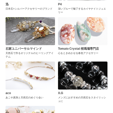
迅
P4
日本石×シルバーアクセサリーのブランド
深いブルーで魅了するカイヤナイトジュエ
リー
石家ユニバーサルマインド
Tomato Crystal 桜瑪瑙専門店
天然石で作るオリジナルのヒーリングアイ
心をときめかせる春色アクセサリー
テム
aco
X.G
あこや真珠と天然石のめぐり会い
メンズにおすすめの天然石をスタイリッシ
ュに