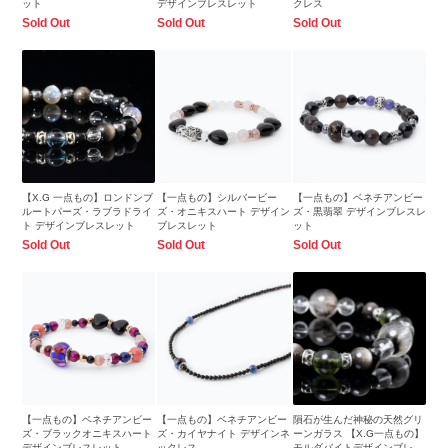
ット
デザインブレスレット
クレス
Sold Out
Sold Out
Sold Out
【X.G 一点もの】ロンドンブ
【一点もの】シルバービー
【一点もの】ベネチアンビー
ルートパーズ・ラブラドライ
ズ・オニキスハート デザイン
ズ・黒翡翠 デザインブレスレ
ト デザインブレスレット
ブレスレット
ット
Sold Out
Sold Out
Sold Out
【一点もの】ベネチアンビー
【一点もの】ベネチアンビー
隕石が生んだ神秘の天然グリ
ズ・ブラックオニキスハート
ズ・カイヤナイト デザインネ
ーンガラス 【X.G一点もの】
デザインブレスレット
ックレス
モルダバイトデザインブレス