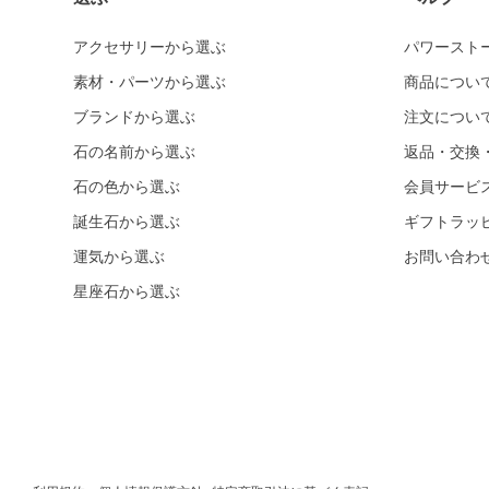
ホワイトオニキス
アクセサリーから選ぶ
パワースト
オパール各種
ピンクオパール
素材・パーツから選ぶ
商品につい
ブラックマトリックスオパール
ブランドから選ぶ
注文につい
イエローオパール
石の名前から選ぶ
返品・交換
石の色から選ぶ
ドラゴンアイ
会員サービ
誕生石から選ぶ
ギフトラッ
オブシディアン各種
ゴールデンオブシディアン
運気から選ぶ
お問い合わ
シルバーオブシディアン
星座石から選ぶ
スパイダーウェブオブシディアン
スノーフレークオブシディアン
マホガニーオブシディアン
ミッドナイトレースオブシディアン
ブラックアイスオブシディアン