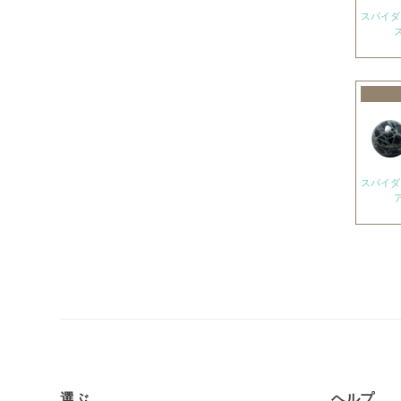
アメジストエレスチャル
アメトリン
アラゴナイト
アンバー
出雲石
インカローズ
インプレッションストーン
イーグルアイ
ヴァーダイト
エメラルド
エンジェライト
エンジェルシリカ
オニキス各種
ブラックオニキス
選ぶ
ヘルプ