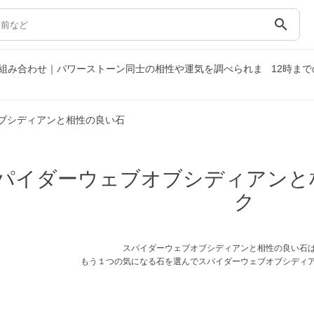
search
組み合わせ｜パワーストーン同士の相性や運気を調べられま
12時ま
ブシディアンと相性の良い石
パイダーウェブオブシディアンと
ク
スパイダーウェブオブシディアンと相性の良い石
もう１つの気になる石を選んでスパイダーウェブオブシディ