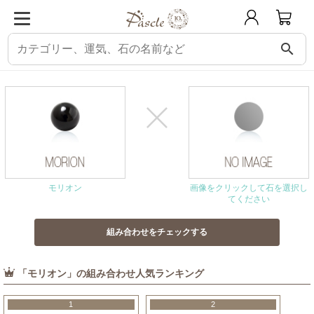
search
パスクル
組み合わせ・相性チェック
モリオンと相性の良い石
モリオン
画像をクリックして石を選択し
てください
「モリオン」の組み合わせ人気ランキング
1
2