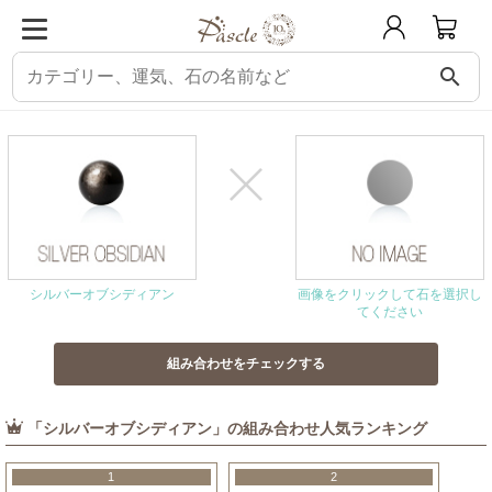
search
パスクル
組み合わせ・相性チェック
シルバーオブシディアンと相性の良い石
シルバーオブシディアン
画像をクリックして石を選択し
てください
「シルバーオブシディアン」の組み合わせ人気ランキング
1
2