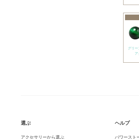
アメトリン
アラゴナイト
アンバー
出雲石
インカローズ
グリー
ア
インプレッションストーン
イーグルアイ
ヴァーダイト
エメラルド
エンジェライト
エンジェルシリカ
オニキス各種
選ぶ
ヘルプ
ブラックオニキス
アクセサリーから選ぶ
パワースト
ホワイトオニキス