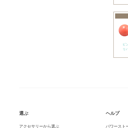
アメトリン
アラゴナイト
アンバー
出雲石
インカローズ
ピ
リ
インプレッションストーン
イーグルアイ
ヴァーダイト
エメラルド
エンジェライト
エンジェルシリカ
オニキス各種
選ぶ
ヘルプ
ブラックオニキス
アクセサリーから選ぶ
パワースト
ホワイトオニキス