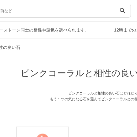
search
ーストーン同士の相性や運気を調べられます。
12時まで
性の良い石
ピンクコーラルと相性の良
ピンクコーラルと相性の良い石はどれだ
もう１つの気になる石を選んでピンクコーラルとの