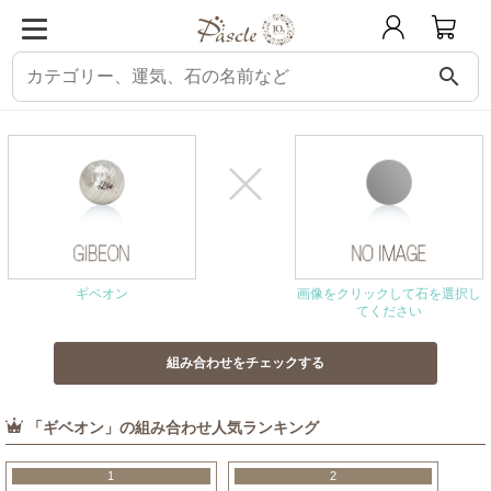
search
パスクル
組み合わせ・相性チェック
ギベオンと相性の良い石
ギベオン
画像をクリックして石を選択し
てください
「ギベオン」の組み合わせ人気ランキング
1
2