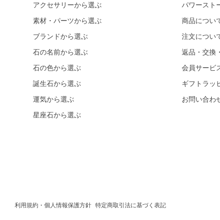
アクセサリーから選ぶ
パワースト
ホワイトオニキス
素材・パーツから選ぶ
商品につい
オパール各種
ピンクオパール
ブランドから選ぶ
注文につい
ブラックマトリックスオパール
石の名前から選ぶ
返品・交換
石の色から選ぶ
イエローオパール
会員サービ
誕生石から選ぶ
ギフトラッ
ドラゴンアイ
運気から選ぶ
お問い合わ
オブシディアン各種
ゴールデンオブシディアン
星座石から選ぶ
シルバーオブシディアン
スパイダーウェブオブシディアン
スノーフレークオブシディアン
マホガニーオブシディアン
ミッドナイトレースオブシディアン
利用規約・個人情報保護方針
特定商取引法に基づく表記
ブラックアイスオブシディアン