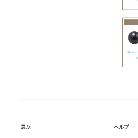
アメジストエレスチャル
ヴ
アメトリン
アラゴナイト
アンバー
出雲石
インカローズ
インプレッションストーン
イーグルアイ
ヴァーダイト
エメラルド
エンジェライト
エンジェルシリカ
オニキス各種
選ぶ
ヘルプ
ブラックオニキス