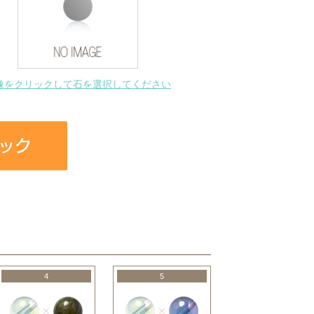
像をクリックして石を選択してください
4
5