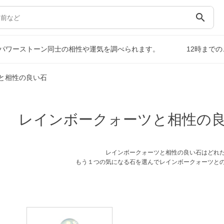
search
パワーストーン同士の相性や運気を調べられます。
12時まで
と相性の良い石
レインボークォーツと相性の
レインボークォーツと相性の良い石はどれ
もう１つの気になる石を選んでレインボークォーツと