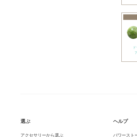
アメトリン
アラゴナイト
アンバー
出雲石
インカローズ
ド
インプレッションストーン
イーグルアイ
ヴァーダイト
エメラルド
エンジェライト
エンジェルシリカ
オニキス各種
選ぶ
ヘルプ
ブラックオニキス
アクセサリーから選ぶ
パワースト
ホワイトオニキス