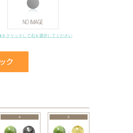
像をクリックして石を選択してください
4
5