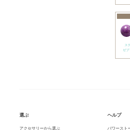
アメトリン
アラゴナイト
アンバー
出雲石
インカローズ
ス
ゼブ
インプレッションストーン
イーグルアイ
ヴァーダイト
エメラルド
エンジェライト
エンジェルシリカ
オニキス各種
選ぶ
ヘルプ
ブラックオニキス
アクセサリーから選ぶ
パワースト
ホワイトオニキス