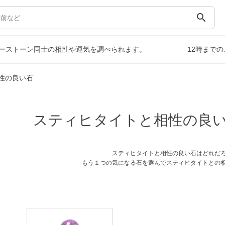
search
ーストーン同士の相性や運気を調べられます。
12時まで
性の良い石
スティヒタイトと相性の良
スティヒタイトと相性の良い石はどれだ
もう１つの気になる石を選んでスティヒタイトとの