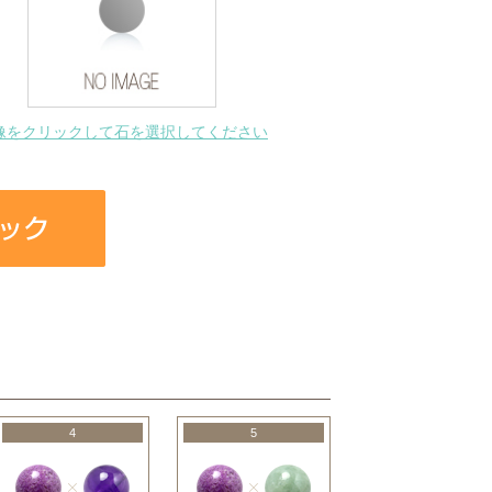
像をクリックして石を選択してください
4
5