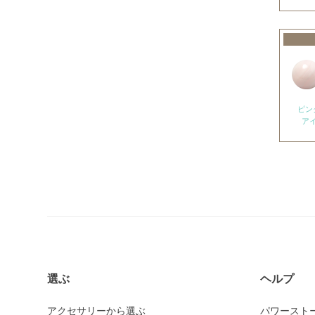
アメトリン
アラゴナイト
アンバー
出雲石
インカローズ
ピン
ア
インプレッションストーン
イーグルアイ
ヴァーダイト
エメラルド
エンジェライト
エンジェルシリカ
オニキス各種
選ぶ
ヘルプ
ブラックオニキス
アクセサリーから選ぶ
パワースト
ホワイトオニキス