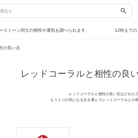
search
ーストーン同士の相性や運気を調べられます。
12時まで
性の良い石
レッドコーラルと相性の良
レッドコーラルと相性の良い石はどれだ
もう１つの気になる石を選んでレッドコーラルとの