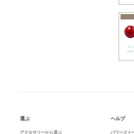
アメトリン
アラゴナイト
アンバー
出雲石
インカローズ
レ
ブラ
インプレッションストーン
イーグルアイ
ヴァーダイト
エメラルド
エンジェライト
エンジェルシリカ
オニキス各種
選ぶ
ヘルプ
ブラックオニキス
アクセサリーから選ぶ
パワースト
ホワイトオニキス