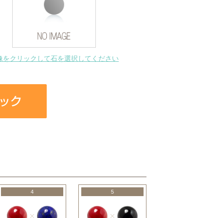
像をクリックして石を選択してください
4
5