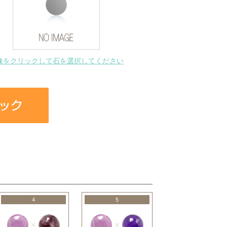
像をクリックして石を選択してください
4
5