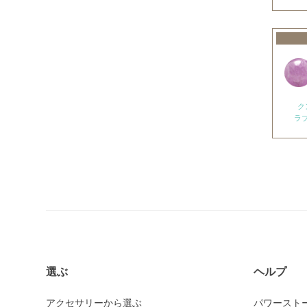
アメトリン
アラゴナイト
アンバー
出雲石
インカローズ
ク
ラ
インプレッションストーン
イーグルアイ
ヴァーダイト
エメラルド
エンジェライト
エンジェルシリカ
オニキス各種
選ぶ
ヘルプ
ブラックオニキス
アクセサリーから選ぶ
パワースト
ホワイトオニキス