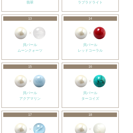
翡翠
ラブラドライト
13
14
貝パール
貝パール
ムーンクォーツ
レッドコーラル
15
16
貝パール
貝パール
アクアマリン
ターコイズ
17
18