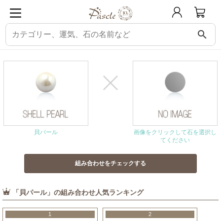
search
パスクル
組み合わせ・相性チェック
貝パールと相性の良い石
貝パール
画像をクリックして石を選択し
てください
「貝パール」の組み合わせ人気ランキング
1
2