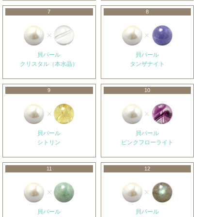
7
8
貝パール
貝パール
クリスタル（本水晶）
タンザナイト
9
10
貝パール
貝パール
シトリン
ピンクフローライト
11
12
貝パール
貝パール