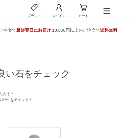
ブランド
ログイン
カート
のご注文で
最短翌日にお届け
10,000円以上のご注文で
送料無料
良い石をチェック
だろう？
の相性をチェック！