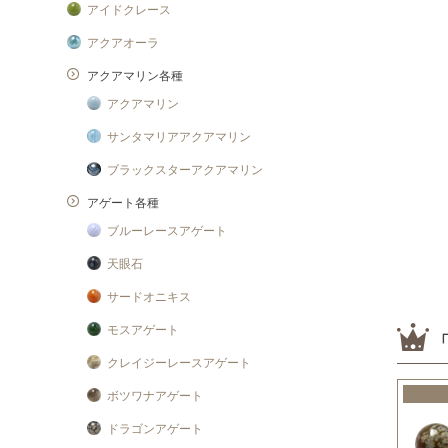
アイドクレース
アクアオーラ
アクアマリン各種
アクアマリン
サンタマリアアクアマリン
ブラックスターアクアマリン
アゲート各種
ブルーレースアゲート
天眼石
サードオニキス
モスアゲート
クレイジーレースアゲート
ボツワナアゲート
ドラゴンアゲート