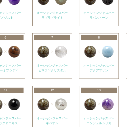
ャンジャスパー
オーシャンジャスパー
オーシャンジャスパー
アメジスト
ラブラドライト
ラバストーン
6
7
8
ャンジャスパー
オーシャンジャスパー
オーシャンジャスパー
ーオブシディアン
ヒマラヤクリスタル
アクアマリン
11
12
13
ャンジャスパー
オーシャンジャスパー
オーシャンジャスパー
ックオニキス
ギベオン
エンジェルシリカ