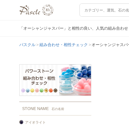
「オーシャンジャスパー」と相性の良い、人気の組み合わせ
パスクル
組み合わせ・相性チェック
オーシャンジャスパ
STONE NAME
石の名前
アイオライト