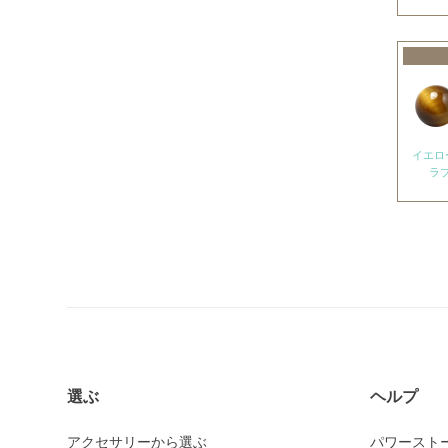
アメトリン
アラゴナイト
アンバー
出雲石
インカローズ
イエロ
ラ
インプレッションストーン
イーグルアイ
ヴァーダイト
エメラルド
エンジェライト
エンジェルシリカ
オニキス各種
選ぶ
ヘルプ
ブラックオニキス
アクセサリーから選ぶ
パワースト
ホワイトオニキス