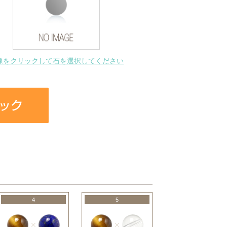
像をクリックして石を選択してください
4
5