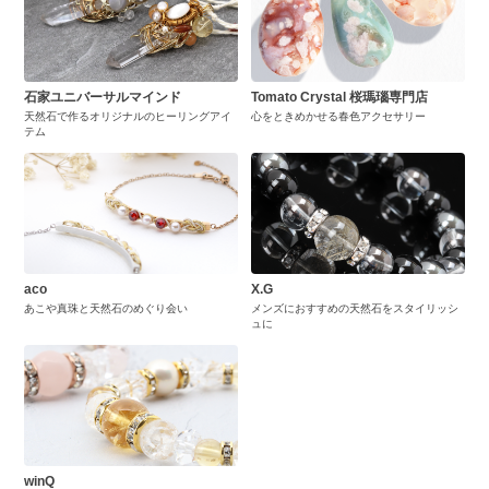
石家ユニバーサルマインド
Tomato Crystal 桜瑪瑙専門店
天然石で作るオリジナルのヒーリングアイ
心をときめかせる春色アクセサリー
テム
aco
X.G
あこや真珠と天然石のめぐり会い
メンズにおすすめの天然石をスタイリッシ
ュに
winQ