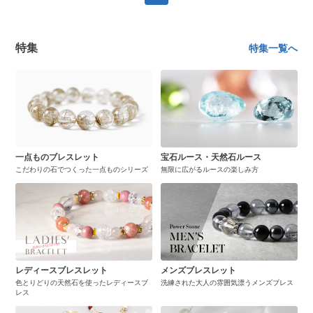
特集
特集一覧へ
一点ものブレスレット
宝石ルース・天然石ルース
こだわりの石でつくった一点ものシリーズ
無限に広がるルースの楽しみ方
レディースブレスレット
メンズブレスレット
色とりどりの天然石を使ったレディースブ
洗練された大人の雰囲気漂うメンズブレス
レス