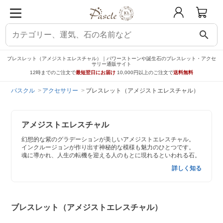
search
ブレスレット（アメジストエレスチャル）｜パワーストーンや誕生石のブレスレット・アクセ
サリー通販サイト
12時までのご注文で
最短翌日にお届け
10,000円以上のご注文で
送料無料
パスクル
アクセサリー
ブレスレット（アメジストエレスチャル）
アメジストエレスチャル
幻想的な紫のグラデーションが美しいアメジストエレスチャル。
インクルージョンが作り出す神秘的な模様も魅力のひとつです。
魂に導かれ、人生の転機を迎える人のもとに現れるといわれる石。
詳しく知る
ブレスレット（アメジストエレスチャル）