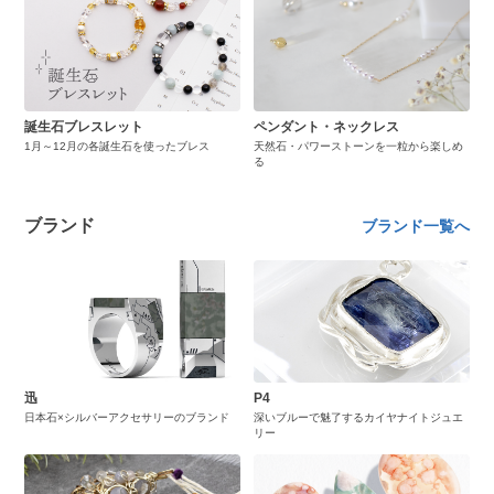
誕生石ブレスレット
ペンダント・ネックレス
1月～12月の各誕生石を使ったブレス
天然石・パワーストーンを一粒から楽しめ
る
ブランド
ブランド一覧へ
迅
P4
日本石×シルバーアクセサリーのブランド
深いブルーで魅了するカイヤナイトジュエ
リー