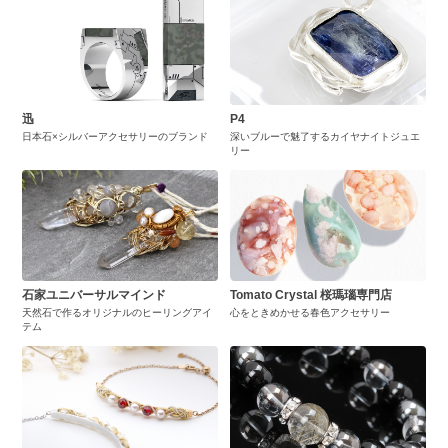
迅
P4
日本石×シルバーアクセサリーのブランド
深いブルーで魅了するカイヤナイトジュエ
リー
石家ユニバーサルマインド
Tomato Crystal 桜瑪瑙専門店
天然石で作るオリジナルのヒーリングアイ
心をときめかせる春色アクセサリー
テム