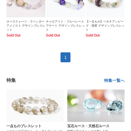
ローズクォーツ・ラベンダー
チャロアイト・ブルーレース
【一点もの】ベネチアンビー
アメジスト デザインブレスレ
アゲート デザインブレスレッ
ズ・翡翠 デザインブレスレッ
ット
ト
ト
Sold Out
Sold Out
Sold Out
1
特集
特集一覧へ
一点ものブレスレット
宝石ルース・天然石ルース