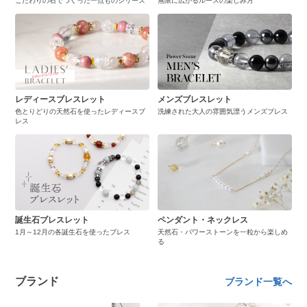
こだわりの石でつくった一点ものシリーズ
無限に広がるルースの楽しみ方
レディースブレスレット
メンズブレスレット
色とりどりの天然石を使ったレディースブ
洗練された大人の雰囲気漂うメンズブレス
レス
誕生石ブレスレット
ペンダント・ネックレス
1月～12月の各誕生石を使ったブレス
天然石・パワーストーンを一粒から楽しめ
る
ブランド
ブランド一覧へ