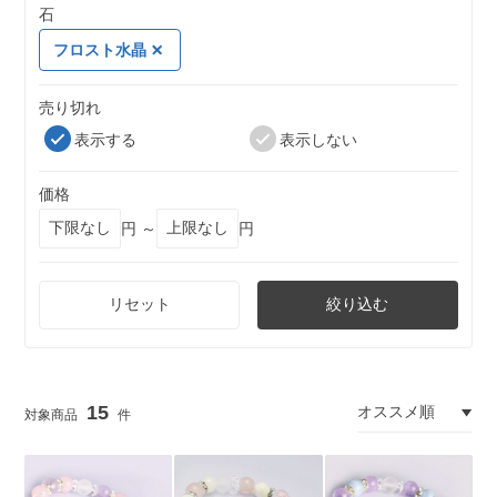
石
フロスト水晶
売り切れ
表示する
表示しない
価格
円 ～
円
リセット
絞り込む
15