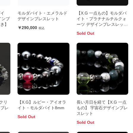
バイ
モルダバイト・エメラルド
【X.G 一点もの】モルダバ
インブ
デザインブレスレット
イト・プラチナルチルクォ
付き】
ーツ デザインブレスレット
290,000
【鑑別書付き】
Sold Out
クリ
【X.G】ルビー・アイオラ
長い月日を経て【X.G 一点
トブレ
イト・モルダバイト8mm
もの】 宇宙石デザインブレ
スレット
Sold Out
Sold Out