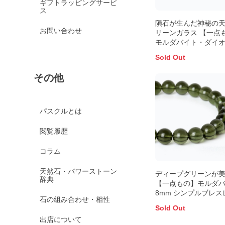
ギフトラッピングサービ
ス
隕石が生んだ神秘の
お問い合わせ
リーンガラス 【一点
モルダバイト・ダイ
イト ブレスレット
Sold Out
その他
パスクルとは
閲覧履歴
コラム
天然石・パワーストーン
ディープグリーンが
辞典
【一点もの】モルダ
8mm シンプルブレス
石の組み合わせ・相性
ト
Sold Out
出店について