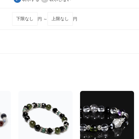
円 ～
円