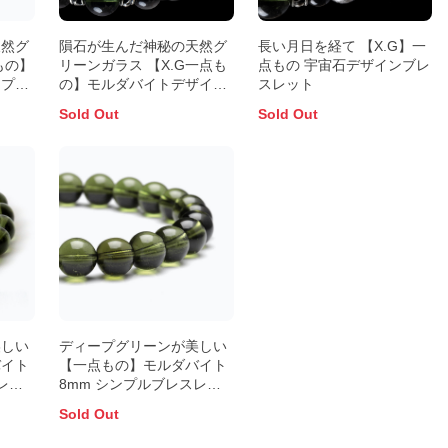
天然グ
隕石が生んだ神秘の天然グ
長い月日を経て 【X.G】一
もの】
リーンガラス 【X.G一点も
点もの 宇宙石デザインブレ
オプサ
の】モルダバイトデザイン
スレット
ブレスレット
Sold Out
Sold Out
美しい
ディープグリーンが美しい
バイト
【一点もの】モルダバイト
レッ
8mm シンプルブレスレッ
ト
Sold Out