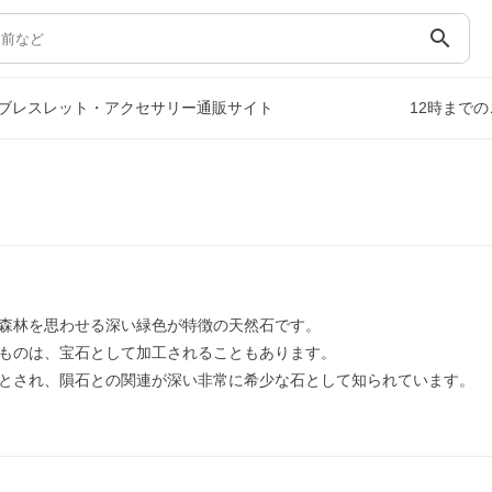
search
ブレスレット・アクセサリー通販サイト
12時まで
森林を思わせる深い緑色が特徴の天然石です。
ものは、宝石として加工されることもあります。
とされ、隕石との関連が深い非常に希少な石として知られています。