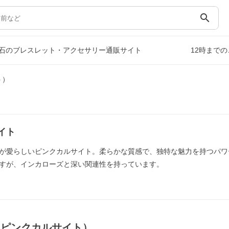
search
石のブレスレット・アクセサリー通販サイト
12時まで
ト）
イト
が愛らしいピンクカルサイト。柔らかな質感で、独特な魅力を持つパワ
すが、インカローズと深い関連性を持っています。
（ピンクカルサイト）