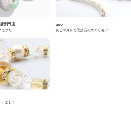
桜瑪瑙専門店
aco
クセサリー
あこや真珠と天然石のめぐり会い
く、楽しく
ド